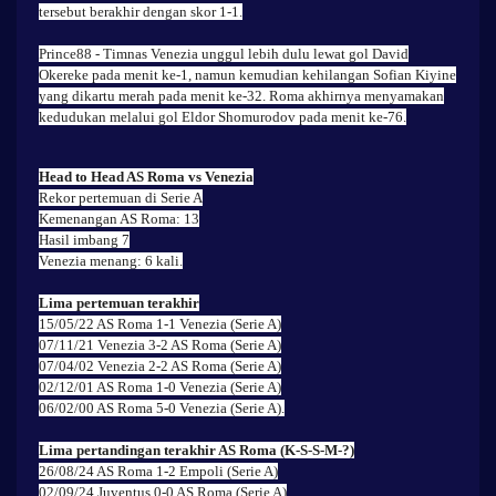
tersebut berakhir dengan skor 1-1.
Prince88
- Timnas Venezia unggul lebih dulu lewat gol David
Okereke pada menit ke-1, namun kemudian kehilangan Sofian Kiyine
yang dikartu merah pada menit ke-32. Roma akhirnya menyamakan
kedudukan melalui gol Eldor Shomurodov pada menit ke-76.
Head to Head AS Roma vs Venezia
Rekor pertemuan di Serie A
Kemenangan AS Roma: 13
Hasil imbang 7
Venezia menang: 6 kali.
Lima pertemuan terakhir
15/05/22 AS Roma 1-1 Venezia (Serie A)
07/11/21 Venezia 3-2 AS Roma (Serie A)
07/04/02 Venezia 2-2 AS Roma (Serie A)
02/12/01 AS Roma 1-0 Venezia (Serie A)
06/02/00 AS Roma 5-0 Venezia (Serie A).
Lima pertandingan terakhir AS Roma (K-S-S-M-?)
26/08/24 AS Roma 1-2 Empoli (Serie A)
02/09/24 Juventus 0-0 AS Roma (Serie A)