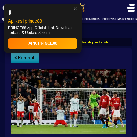
✕
⬇️
KABAR GEMBIRA.. OFFICIAL PARTNER B
Aplikasi prince88
PRINCE88 App Official: Link Download
Terbaru & Update Sistem .
PRINCE88
Post
Prince88 statistik pertandingan as roma vs
APK PRINCE88
Kembali