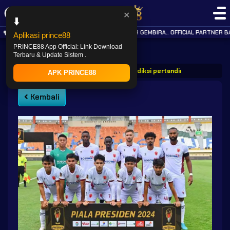
✕
⬇️
KABAR GEMBIRA.. OFFICIAL PARTNER BA
Aplikasi prince88
PRINCE88 App Official: Link Download
Terbaru & Update Sistem .
PRINCE88
Post
Prince88 prediksi pertandingan psm makas
APK PRINCE88
Kembali