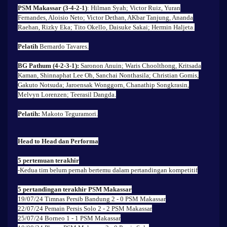
PSM Makassar (3-4-2-1)
: Hilman Syah; Victor Ruiz, Yuran
Fernandes, Aloisio Neto; Victor Dethan, AKbar Tanjung, Ananda
Raehan, Rizky Eka; Tito Okello, Daisuke Sakai; Hermin Haljeta.
Pelatih
Bernardo Tavares.
BG Pathum (4-2-3-1):
Saronon Anuin; Waris Choolthong, Kritsada
Kaman, Shinnaphat Lee Oh, Sanchai Nonthasila; Christian Gomis,
Gakuto Notsuda; Jaroensak Wonggorn, Chanathip Songkrasin,
Melvyn Lorenzen; Teerasil Dangda.
Pelatih:
Makoto Teguramori.
Head to Head dan Performa
5 pertemuan terakhir
-Kedua tim belum pernah bertemu dalam pertandingan kompetitif
5 pertandingan terakhir PSM Makassar
19/07/24 Timnas Persib Bandung 2 - 0 PSM Makassar
22/07/24 Pemain Persis Solo 2 - 2 PSM Makassar
25/07/24 Borneo 1 - 1 PSM Makassar