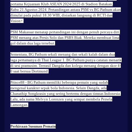
pertama Kejuaraan Klub ASEAN 2024/2025 di Stadion Batakan,
Rabu 21 Agustus 2024. Pertandingan antara PSM vs BG Pathum akan
dimulai pada pukul 18.30 WIB, disiarkan langsung di RCTI dan
Vision+.
PSM Makassar menatap pertandingan ini dengan penuh percaya diri.
PSM menang atas Persis Solo dan PSBS Biak. Mereka membuat lima
gol dalam dua laga tersebut.
Sementara, BG Pathum sekali menang dan sekali kalah dalam dua
laga pertamanya di Thai League 1. BG Pathum punya catatan menarik
di sesi pramusim. Teerasil Dangda dan kolega menang dengan skor 4-
0 saat bersua Dortmund.
Prince88
- BG Pathum memiliki beberapa pemain yang sudah
mengenal karakter sepak bola Indonesia. Selain Dangda, ada
Chanathip Songkrasin yang sering bertemu dengan timnas Indonesia.
Lalu, ada nama Melvyn Lorenzen yang sempat membela Persela
Lamongan.
Perkiraan Susunan Pemain