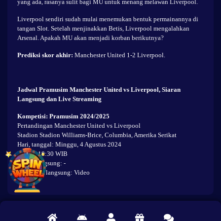
yang ada, rasanya sulit bagi MU untuk menang melawan Liverpool.
Liverpool sendiri sudah mulai menemukan bentuk permainannya di
tangan Slot. Setelah menjinakkan Betis, Liverpool mengalahkan
Arsenal. Apakah MU akan menjadi korban berikutnya?
Prediksi skor akhir:
Manchester United 1-2 Liverpool.
Jadwal Pramusim Manchester United vs Liverpool, Siaran
Langsung dan Live Streaming
Kompetisi: Pramusim 2024/2025
Pertandingan Manchester United vs Liverpool
Stadion Stadion Williams-Brice, Columbia, Amerika Serikat
Hari, tanggal: Minggu, 4 Agustus 2024
Waktu: 18:30 WIB
Siaran langsung: -
Streaming langsung: Video