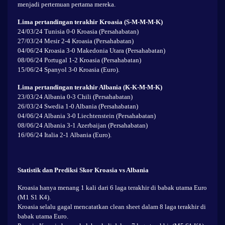
menjadi pertemuan pertama mereka.
Lima pertandingan terakhir Kroasia (S-M-M-M-K)
24/03/24 Tunisia 0-0 Kroasia (Persahabatan)
27/03/24 Mesir 2-4 Kroasia (Persahabatan)
04/06/24 Kroasia 3-0 Makedonia Utara (Persahabatan)
08/06/24 Portugal 1-2 Kroasia (Persahabatan)
15/06/24 Spanyol 3-0 Kroasia (Euro).
Lima pertandingan terakhir Albania (K-K-M-M-K)
23/03/24 Albania 0-3 Chili (Persahabatan)
26/03/24 Swedia 1-0 Albania (Persahabatan)
04/06/24 Albania 3-0 Liechtenstein (Persahabatan)
08/06/24 Albania 3-1 Azerbaijan (Persahabatan)
16/06/24 Italia 2-1 Albania (Euro).
Statistik dan Prediksi Skor Kroasia vs Albania
Kroasia hanya menang 1 kali dari 6 laga terakhir di babak utama Euro
(M1 S1 K4).
Kroasia selalu gagal mencatatkan clean sheet dalam 8 laga terakhir di
babak utama Euro.