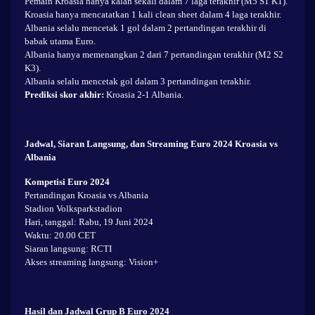
Pemain Kroasia hanya kalah sekali dalam 7 laga terakhir (M5 S1 K1).
Kroasia hanya mencatatkan 1 kali clean sheet dalam 4 laga terakhir.
Albania selalu mencetak 1 gol dalam 2 pertandingan terakhir di
babak utama Euro.
Albania hanya memenangkan 2 dari 7 pertandingan terakhir (M2 S2
K3).
Albania selalu mencetak gol dalam 3 pertandingan terakhir.
Prediksi skor akhir:
Kroasia 2-1 Albania.
Jadwal, Siaran Langsung, dan Streaming Euro 2024 Kroasia vs
Albania
Kompetisi Euro 2024
Pertandingan Kroasia vs Albania
Stadion Volksparkstadion
Hari, tanggal: Rabu, 19 Juni 2024
Waktu: 20.00 CET
Siaran langsung: RCTI
Akses streaming langsung: Vision+
Hasil dan Jadwal Grup B Euro 2024