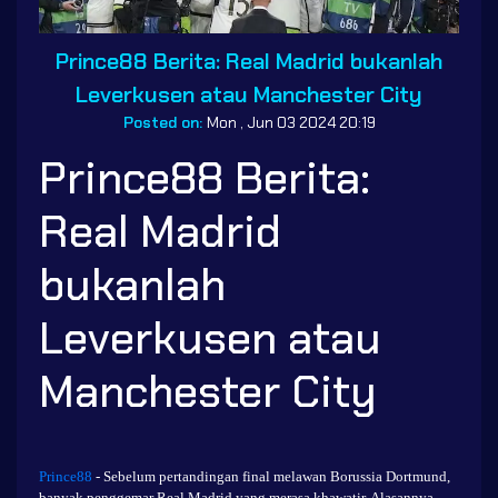
Prince88 Berita: Real Madrid bukanlah
Leverkusen atau Manchester City
Posted on:
Mon , Jun 03 2024 20:19
Prince88 Berita:
Real Madrid
bukanlah
Leverkusen atau
Manchester City
Prince88
- Sebelum pertandingan final melawan Borussia Dortmund,
banyak penggemar Real Madrid yang merasa khawatir. Alasannya