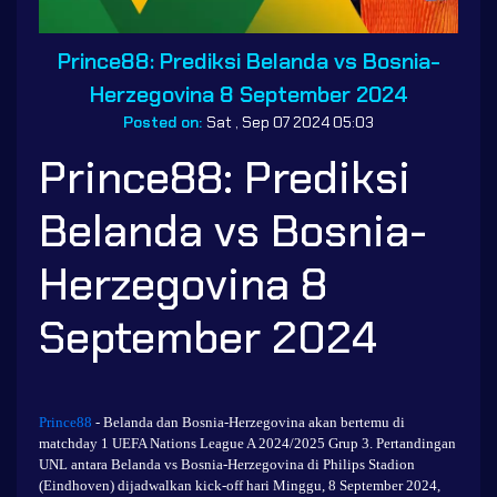
Prince88: Prediksi Belanda vs Bosnia-
Herzegovina 8 September 2024
Posted on:
Sat , Sep 07 2024 05:03
Prince88: Prediksi
Belanda vs Bosnia-
Herzegovina 8
September 2024
Prince88
- Belanda dan Bosnia-Herzegovina akan bertemu di
matchday 1 UEFA Nations League A 2024/2025 Grup 3. Pertandingan
UNL antara Belanda vs Bosnia-Herzegovina di Philips Stadion
(Eindhoven) dijadwalkan kick-off hari Minggu, 8 September 2024,