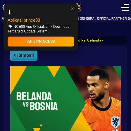
✕
⬇️
KABAR GEMBIRA.. OFFICIAL PARTNER BA
Aplikasi prince88
PRINCE88 App Official: Link Download
Terbaru & Update Sistem .
PRINCE88
Post
Prince88 prediksi belanda vs bosnia herz
APK PRINCE88
Kembali