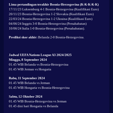
Lima pertandingan terakhir Bosnia-Herzegovina (K-K-K-K-K)
17/11/23 Luksemburg 4-1 Bosnia-Herzegovina (Kualifikasi Euro)
20/11/23 Bosnia-Herzegovina 1-2 Slovakia (Kualifikasi Euro)
22/03/24 Bosnia-Herzegovina 1-2 Ukraina (Kualifikasi Euro)
04/06/24 Inggris 3-0 Bosnia-Herzegovina (Persahabatan)
10/06/24 Italia 1-0 Bosnia-Herzegovina (Persahabatan).
Prediksi skor akhir:
Belanda 2-0 Bosnia-Herzegovina.
Jadwal UEFA Nations League A3 2024/2025
Minggu, 8 September 2024
01.45 WIB Belanda vs Bosnia-Herzegovina
01.45 WIB Jerman vs Hongaria
Rabu, 11 September 2024
01.45 WIB Belanda vs Jerman
01.45 WIB Hongaria vs Bosnia-Herzegovina
Sabtu, 12 Oktober 2024
01.45 WIB Bosnia-Herzegovina vs Jerman
01.45 dini hari Hongaria vs Belanda