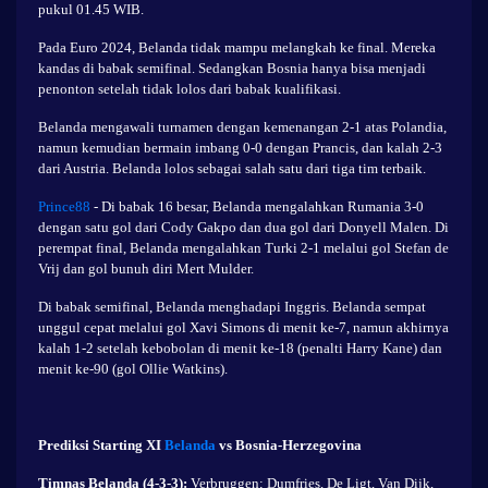
pukul 01.45 WIB.
Pada Euro 2024, Belanda tidak mampu melangkah ke final. Mereka
kandas di babak semifinal. Sedangkan Bosnia hanya bisa menjadi
penonton setelah tidak lolos dari babak kualifikasi.
Belanda mengawali turnamen dengan kemenangan 2-1 atas Polandia,
namun kemudian bermain imbang 0-0 dengan Prancis, dan kalah 2-3
dari Austria. Belanda lolos sebagai salah satu dari tiga tim terbaik.
Prince88
- Di babak 16 besar, Belanda mengalahkan Rumania 3-0
dengan satu gol dari Cody Gakpo dan dua gol dari Donyell Malen. Di
perempat final, Belanda mengalahkan Turki 2-1 melalui gol Stefan de
Vrij dan gol bunuh diri Mert Mulder.
Di babak semifinal, Belanda menghadapi Inggris. Belanda sempat
unggul cepat melalui gol Xavi Simons di menit ke-7, namun akhirnya
kalah 1-2 setelah kebobolan di menit ke-18 (penalti Harry Kane) dan
menit ke-90 (gol Ollie Watkins).
Prediksi Starting XI
Belanda
vs Bosnia-Herzegovina
Timnas Belanda (4-3-3):
Verbruggen; Dumfries, De Ligt, Van Dijk,