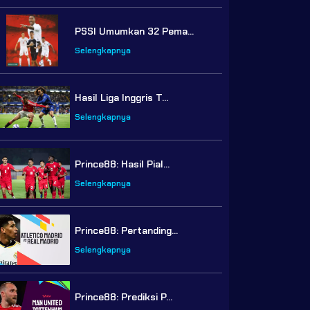
PSSI Umumkan 32 Pema...
Selengkapnya
Hasil Liga Inggris T...
Selengkapnya
Prince88: Hasil Pial...
Selengkapnya
Prince88: Pertanding...
Selengkapnya
Prince88: Prediksi P...