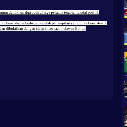
amun demikian, tiga poin di laga pertama tetaplah modal positif.
ran benar-benar berbenah setelah penampilan yang tidak konsisten di
 dan dibuktikan dengan clean sheet saat melawan Barito.