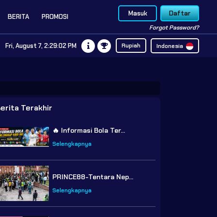
Masuk
Daftar
BERITA
PROMOSI
Forgot Password?
PONIX DAPAT FREEBET 10.000
Fri, August 7, 2:29:03 PM
Rupiah
Indonesia
erita Terakhir
🔥 Informasi Bola Ter...
Selengkapnya
PRINCE88-Tentara Nep...
Selengkapnya