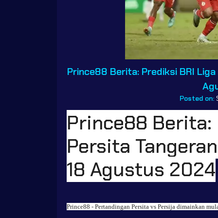
Prince88 Berita: Prediksi BRI Liga
Ag
Posted on:
Prince88 Berita: 
Persita Tangeran
18 Agustus 2024
Prince88
- Pertandingan Persita vs Persija dimainkan mul