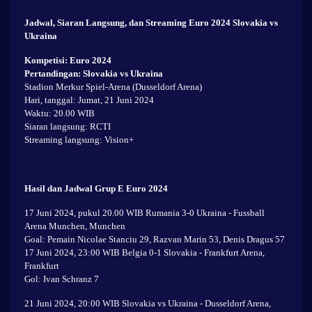
Jadwal, Siaran Langsung, dan Streaming Euro 2024 Slovakia vs
Ukraina
Kompetisi: Euro 2024
Pertandingan: Slovakia vs Ukraina
Stadion Merkur Spiel-Arena (Dusseldorf Arena)
Hari, tanggal: Jumat, 21 Juni 2024
Waktu: 20.00 WIB
Siaran langsung: RCTI
Streaming langsung: Vision+
Hasil dan Jadwal Grup E Euro 2024
17 Juni 2024, pukul 20.00 WIB Rumania 3-0 Ukraina - Fussball
Arena Munchen, Munchen
Goal: Pemain Nicolae Stanciu 29, Razvan Marin 53, Denis Dragus 57
17 Juni 2024, 23:00 WIB Belgia 0-1 Slovakia - Frankfurt Arena,
Frankfurt
Gol: Ivan Schranz 7
21 Juni 2024, 20:00 WIB Slovakia vs Ukraina - Dusseldorf Arena,