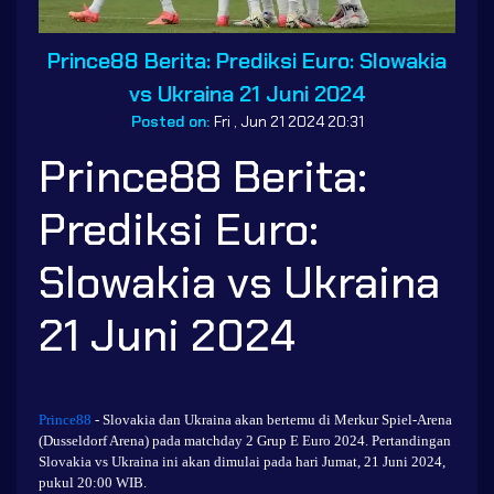
Prince88 Berita: Prediksi Euro: Slowakia
vs Ukraina 21 Juni 2024
Posted on:
Fri , Jun 21 2024 20:31
Prince88 Berita:
Prediksi Euro:
Slowakia vs Ukraina
21 Juni 2024
Prince88
- Slovakia dan Ukraina akan bertemu di Merkur Spiel-Arena
(Dusseldorf Arena) pada matchday 2 Grup E Euro 2024. Pertandingan
Slovakia vs Ukraina ini akan dimulai pada hari Jumat, 21 Juni 2024,
pukul 20:00 WIB.