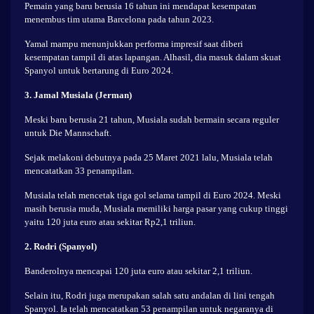
Pemain yang baru berusia 16 tahun ini mendapat kesempatan
menembus tim utama Barcelona pada tahun 2023.
Yamal mampu menunjukkan performa impresif saat diberi
kesempatan tampil di atas lapangan. Alhasil, dia masuk dalam skuat
Spanyol untuk bertarung di Euro 2024.
3. Jamal Musiala (Jerman)
Meski baru berusia 21 tahun, Musiala sudah bermain secara reguler
untuk Die Mannschaft.
Sejak melakoni debutnya pada 25 Maret 2021 lalu, Musiala telah
mencatatkan 33 penampilan.
Musiala telah mencetak tiga gol selama tampil di Euro 2024. Meski
masih berusia muda, Musiala memiliki harga pasar yang cukup tinggi
yaitu 120 juta euro atau sekitar Rp2,1 triliun.
2. Rodri (Spanyol)
Banderolnya mencapai 120 juta euro atau sekitar 2,1 triliun.
Selain itu, Rodri juga merupakan salah satu andalan di lini tengah
Spanyol. Ia telah mencatatkan 53 penampilan untuk negaranya di