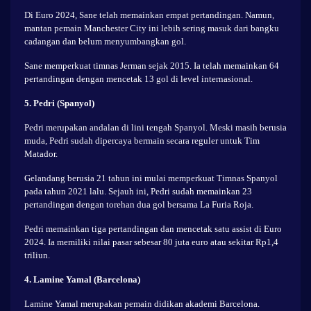
Di Euro 2024, Sane telah memainkan empat pertandingan. Namun,
mantan pemain Manchester City ini lebih sering masuk dari bangku
cadangan dan belum menyumbangkan gol.
Sane memperkuat timnas Jerman sejak 2015. Ia telah memainkan 64
pertandingan dengan mencetak 13 gol di level internasional.
5. Pedri (Spanyol)
Pedri merupakan andalan di lini tengah Spanyol. Meski masih berusia
muda, Pedri sudah dipercaya bermain secara reguler untuk Tim
Matador.
Gelandang berusia 21 tahun ini mulai memperkuat Timnas Spanyol
pada tahun 2021 lalu. Sejauh ini, Pedri sudah memainkan 23
pertandingan dengan torehan dua gol bersama La Furia Roja.
Pedri memainkan tiga pertandingan dan mencetak satu assist di Euro
2024. Ia memiliki nilai pasar sebesar 80 juta euro atau sekitar Rp1,4
triliun.
4. Lamine Yamal (Barcelona)
Lamine Yamal merupakan pemain didikan akademi Barcelona.