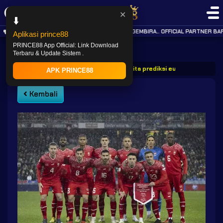
✕
⬇️
KABAR GEMBIRA.. OFFICIAL PARTNER BAR
Aplikasi prince88
PRINCE88 App Official: Link Download
Terbaru & Update Sistem .
PRINCE88
Post
Prince88 berita prediksi euro hongaria vs s
APK PRINCE88
Kembali