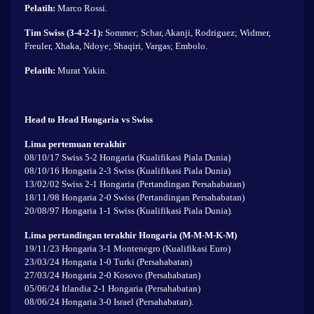
Pelatih:
Marco Rossi.
Tim Swiss (3-4-2-1):
Sommer; Schar, Akanji, Rodriguez; Widmer,
Freuler, Xhaka, Ndoye; Shaqiri, Vargas; Embolo.
Pelatih:
Murat Yakin.
Head to Head Hongaria vs Swiss
Lima pertemuan terakhir
08/10/17 Swiss 5-2 Hongaria (Kualifikasi Piala Dunia)
08/10/16 Hongaria 2-3 Swiss (Kualifikasi Piala Dunia)
13/02/02 Swiss 2-1 Hongaria (Pertandingan Persahabatan)
18/11/98 Hongaria 2-0 Swiss (Pertandingan Persahabatan)
20/08/97 Hongaria 1-1 Swiss (Kualifikasi Piala Dunia).
Lima pertandingan terakhir Hongaria (M-M-M-K-M)
19/11/23 Hongaria 3-1 Montenegro (Kualifikasi Euro)
23/03/24 Hongaria 1-0 Turki (Persahabatan)
27/03/24 Hongaria 2-0 Kosovo (Persahabatan)
05/06/24 Irlandia 2-1 Hongaria (Persahabatan)
08/06/24 Hongaria 3-0 Israel (Persahabatan).