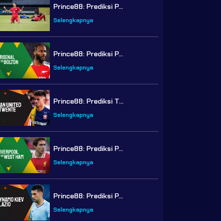
Prince88: Prediksi P...
Selengkapnya
Prince88: Prediksi P...
Selengkapnya
Prince88: Prediksi T...
Selengkapnya
Prince88: Prediksi P...
Selengkapnya
Prince88: Prediksi P...
Selengkapnya