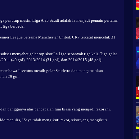
 laga penutup musim Liga Arab Saudi adalah ia menjadi pemain pertama
t liga berbeda.
remier League bersama Manchester United. CR7 tercatat mencetak 31
kses menyabet gelar top skor La Liga sebanyak tiga kali. Tiga gelar
2011 (40 gol), 2013/2014 (31 gol), dan 2014/2015 (48 gol).
an membawa Juventus meraih gelar Scudetto dan mengamankan
tan 29 gol.
n bangganya atas pencapaian luar biasa yang menjadi rekor ini.
ldo menulis, “Saya tidak mengikuti rekor, rekor yang mengikuti