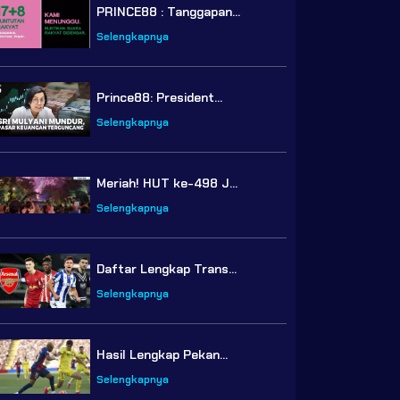
PRINCE88 : Tanggapan...
Selengkapnya
Prince88: President...
Selengkapnya
Meriah! HUT ke-498 J...
Selengkapnya
Daftar Lengkap Trans...
Selengkapnya
Hasil Lengkap Pekan...
Selengkapnya