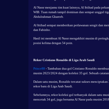
Al Nassr menjamu tim kuat lainnya, Al Ittihad pada peka
WIB. Tuan rumah tampil dominan dan sempat unggul tiga 
Abdulrahman Ghareeb.
Al Ittihad sempat memberikan perlawanan sengit dan mem
dan Fabinho.
Hasil ini membuat Al Nassr mengakhiri musim di peringka
posisi kelima dengan 54 poin.
Rekor Cristiano Ronaldo di Liga Arab Saudi
Prince88
- Tambahan dua gol Cristiano Ronaldo membuat
musim 2023/2024 dengan koleksi 35 gol. Sebuah catatan 
Dalam satu musim, Ronaldo tercatat sukses menciptakan 3
rekor baru di Liga Arab Saudi.
Sebelumnya, rekor koleksi gol terbanyak dalam satu mu
mencetak 34 gol, juga bersama Al Nassr pada musim 201