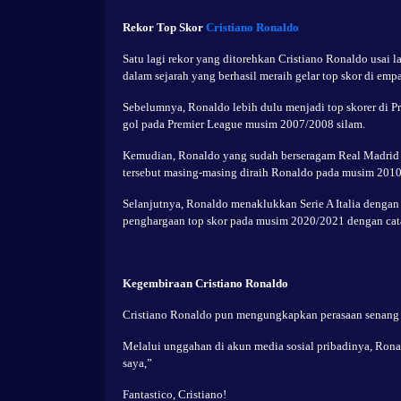
Rekor Top Skor
Cristiano Ronaldo
Satu lagi rekor yang ditorehkan Cristiano Ronaldo usai
dalam sejarah yang berhasil meraih gelar top skor di empa
Sebelumnya, Ronaldo lebih dulu menjadi top skorer di P
gol pada Premier League musim 2007/2008 silam.
Kemudian, Ronaldo yang sudah berseragam Real Madrid su
tersebut masing-masing diraih Ronaldo pada musim 2010/
Selanjutnya, Ronaldo menaklukkan Serie A Italia deng
penghargaan top skor pada musim 2020/2021 dengan cata
Kegembiraan Cristiano Ronaldo
Cristiano Ronaldo pun mengungkapkan perasaan senang da
Melalui unggahan di akun media sosial pribadinya, Rona
saya,”
Fantastico, Cristiano!