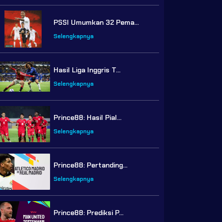
PSSI Umumkan 32 Pema...
Selengkapnya
Hasil Liga Inggris T...
Selengkapnya
Prince88: Hasil Pial...
Selengkapnya
Prince88: Pertanding...
Selengkapnya
Prince88: Prediksi P...