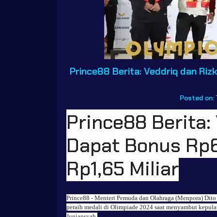
Prince88 Berita: Veddriq dan Rizk
Posted on:
Prince88 Berita:
Dapat Bonus Rp6 
Rp1,65 Miliar
Prince88
- Menteri Pemuda dan Olahraga (Menpora) Dito 
peraih medali di Olimpiade 2024 saat menyambut kepula
Juniansyah.