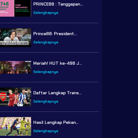
PRINCE88 : Tanggapan...
Selengkapnya
Prince88: President...
Selengkapnya
Meriah! HUT ke-498 J...
Selengkapnya
Daftar Lengkap Trans...
Selengkapnya
Hasil Lengkap Pekan...
Selengkapnya