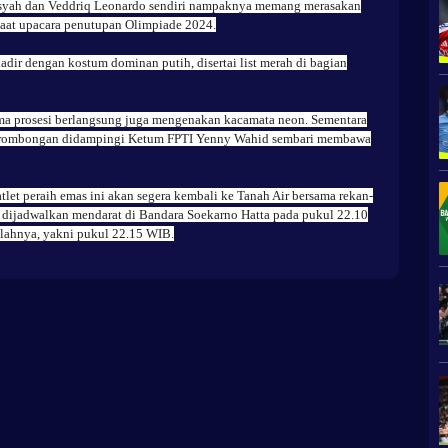
nsyah dan Veddriq Leonardo sendiri nampaknya memang merasakan
 saat upacara penutupan Olimpiade 2024.
adir dengan kostum dominan putih, disertai list merah di bagian
ma prosesi berlangsung juga mengenakan kacamata neon. Sementara
lam rombongan didampingi Ketum FPTI Yenny Wahid sembari membawa
let peraih emas ini akan segera kembali ke Tanah Air bersama rekan-
i dijadwalkan mendarat di Bandara Soekarno Hatta pada pukul 22.10
elahnya, yakni pukul 22.15 WIB.