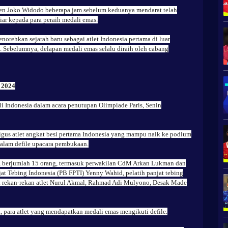
den Joko Widodo beberapa jam sebelum keduanya mendarat telah
r kepada para peraih medali emas.
norehkan sejarah baru sebagai atlet Indonesia pertama di luar
. Sebelumnya, delapan medali emas selalu diraih oleh cabang
 2024
i Indonesia dalam acara penutupan Olimpiade Paris, Senin
gus atlet angkat besi pertama Indonesia yang mampu naik ke podium
dalam defile upacara pembukaan.
 berjumlah 15 orang, termasuk perwakilan CdM Arkan Lukman dan
at Tebing Indonesia (PB FPTI) Yenny Wahid, pelatih panjat tebing
rta rekan-rekan atlet Nurul Akmal, Rahmad Adi Mulyono, Desak Made
 para atlet yang mendapatkan medali emas mengikuti defile.