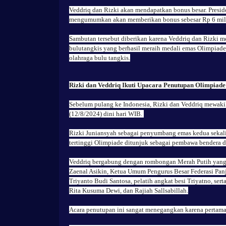
Veddriq dan Rizki akan mendapatkan bonus besar. Presi
mengumumkan akan memberikan bonus sebesar Rp 6 milia
Sambutan tersebut diberikan karena Veddriq dan Rizki me
bulutangkis yang berhasil meraih medali emas Olimpiade
olahraga bulu tangkis.
Rizki dan Veddriq Ikuti Upacara Penutupan Olimpiade
Sebelum pulang ke Indonesia, Rizki dan Veddriq mewakil
(12/8/2024) dini hari WIB.
Rizki Juniansyah sebagai penyumbang emas kedua sekali
tertinggi Olimpiade ditunjuk sebagai pembawa bendera 
Veddriq bergabung dengan rombongan Merah Putih yang
Zaenal Asikin, Ketua Umum Pengurus Besar Federasi Panj
Triyanto Budi Santosa, pelatih angkat besi Triyatno, se
Rita Kusuma Dewi, dan Rajiah Sallsabillah.
Acara penutupan ini sangat menegangkan karena pertama,