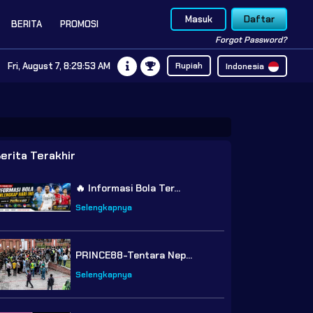
Masuk
Daftar
BERITA
PROMOSI
Forgot Password?
DAPAT FREEBET 10.000
Fri, August 7, 8:29:54 AM
Rupiah
Indonesia
erita Terakhir
🔥 Informasi Bola Ter...
Selengkapnya
PRINCE88-Tentara Nep...
Selengkapnya