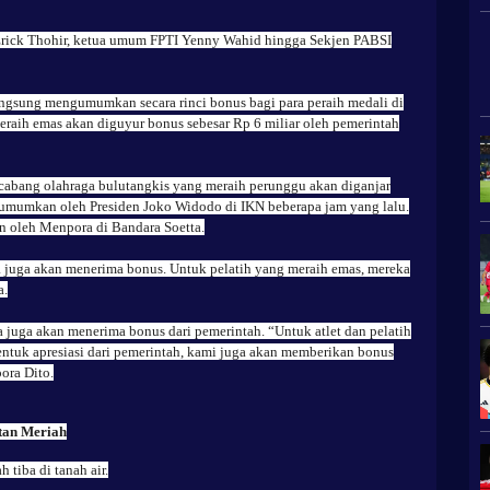
rick Thohir, ketua umum FPTI Yenny Wahid hingga Sekjen PABSI
langsung mengumumkan secara rinci bonus bagi para peraih medali di
eraih emas akan diguyur bonus sebesar Rp 6 miliar oleh pemerintah
 cabang olahraga bulutangkis yang meraih perunggu akan diganjar
iumumkan oleh Presiden Joko Widodo di IKN beberapa jam yang lalu.
n oleh Menpora di Bandara Soetta.
a juga akan menerima bonus. Untuk pelatih yang meraih emas, mereka
a.
 juga akan menerima bonus dari pemerintah. “Untuk atlet dan pelatih
entuk apresiasi dari pemerintah, kami juga akan memberikan bonus
ora Dito.
utan Meriah
 tiba di tanah air.