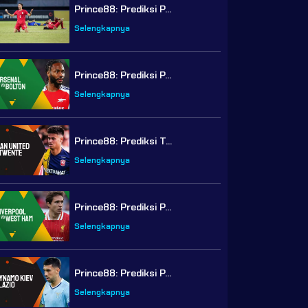
Prince88: Prediksi P...
Selengkapnya
Prince88: Prediksi P...
Selengkapnya
Prince88: Prediksi T...
Selengkapnya
Prince88: Prediksi P...
Selengkapnya
Prince88: Prediksi P...
Selengkapnya