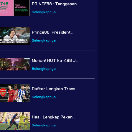
PRINCE88 : Tanggapan...
Selengkapnya
Prince88: President...
Selengkapnya
Meriah! HUT ke-498 J...
Selengkapnya
Daftar Lengkap Trans...
Selengkapnya
Hasil Lengkap Pekan...
Selengkapnya