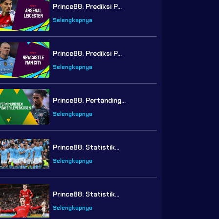
Prince88: Prediksi P...
Selengkapnya
Prince88: Prediksi P...
Selengkapnya
Prince88: Pertanding...
Selengkapnya
Prince88: Statistik...
Selengkapnya
Prince88: Statistik...
Selengkapnya