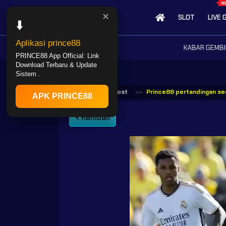
✕
SLOT
LIVE 
⬇️
Aplikasi prince88
KABAR GEMBIRA.. OF
PRINCE88 App Official: Link
Download Terbaru & Update
Sistem .
PRINCE88
Post
Prince88 pertandingan seo
APK PRINCE88
Kembali