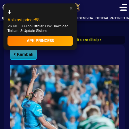
✕
⬇️
KABAR GEMBIRA.. OFFICIAL PARTNER BA
Aplikasi prince88
PRINCE88 App Official: Link Download
Terbaru & Update Sistem .
PRINCE88
Post
Prince88 berita prediksi pramusim manchest
APK PRINCE88
Kembali