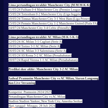
Lima pertandingan terakhir Manchester City (M-M-M-K-K)
11/05/24 Fulham 0-4 Manchester City (Premier League)
15/05/24 Tottenham 0-2 Manchester City (Liga Inggris)
19/05/24 Timnas Manchester City 3-1 West Ham (Liga Primer)
25/05/24 Pemain Manchester City 1-2 Manchester United (Piala FA)
24/07/24 Manchester City 3-4 Celtic (Friendly).
Lima pertandingan terakhir AC Milan (M-K-S-K-S)
12/05/24 AC Milan 5-1 Cagliari (Serie A)
19/05/24 Torino 3-1 AC Milan (Serie A)
26/05/24 AC Milan 3-3 Salernitana (Serie A)
31/05/24 AS Roma 5-2 AC Milan (Persahabatan)
20/07/24 Rapid Vienna 1-1 AC Milan (Persahabatan).
Prediksi skor akhir: Manchester City 3-2 AC Milan.
Jadwal Pramusim Manchester City vs AC Milan, Siaran Langsung
dan Live Streaming
Kompetisi: Pramusim 2024/2025
Pertandingan Manchester City vs AC Milan
Stadion Stadion Yankee, New York City, Amerika Serikat
Hari, tanggal: Minggu, 28 Juli 2024