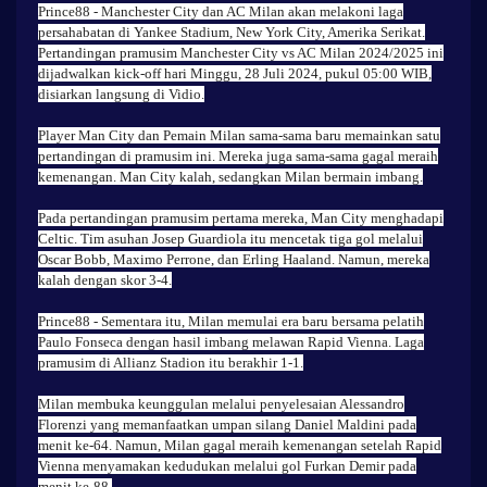
Prince88
- Manchester City dan AC Milan akan melakoni laga
persahabatan di Yankee Stadium, New York City, Amerika Serikat.
Pertandingan pramusim Manchester City vs AC Milan 2024/2025 ini
dijadwalkan kick-off hari Minggu, 28 Juli 2024, pukul 05:00 WIB,
disiarkan langsung di Vidio.
Player Man City dan Pemain Milan sama-sama baru memainkan satu
pertandingan di pramusim ini. Mereka juga sama-sama gagal meraih
kemenangan. Man City kalah, sedangkan Milan bermain imbang.
Pada pertandingan pramusim pertama mereka, Man City menghadapi
Celtic. Tim asuhan Josep Guardiola itu mencetak tiga gol melalui
Oscar Bobb, Maximo Perrone, dan Erling Haaland. Namun, mereka
kalah dengan skor 3-4.
Prince88
- Sementara itu, Milan memulai era baru bersama pelatih
Paulo Fonseca dengan hasil imbang melawan Rapid Vienna. Laga
pramusim di Allianz Stadion itu berakhir 1-1.
Milan membuka keunggulan melalui penyelesaian Alessandro
Florenzi yang memanfaatkan umpan silang Daniel Maldini pada
menit ke-64. Namun, Milan gagal meraih kemenangan setelah Rapid
Vienna menyamakan kedudukan melalui gol Furkan Demir pada
menit ke-88.