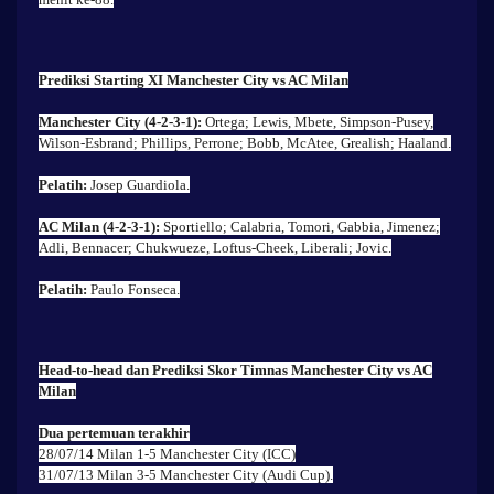
Prediksi Starting XI Manchester City vs AC Milan
Manchester City (4-2-3-1):
Ortega; Lewis, Mbete, Simpson-Pusey,
Wilson-Esbrand; Phillips, Perrone; Bobb, McAtee, Grealish; Haaland.
Pelatih:
Josep Guardiola.
AC Milan (4-2-3-1):
Sportiello; Calabria, Tomori, Gabbia, Jimenez;
Adli, Bennacer; Chukwueze, Loftus-Cheek, Liberali; Jovic.
Pelatih:
Paulo Fonseca.
Head-to-head dan Prediksi Skor Timnas Manchester City vs AC
Milan
Dua pertemuan terakhir
28/07/14 Milan 1-5 Manchester City (ICC)
31/07/13 Milan 3-5 Manchester City (Audi Cup).