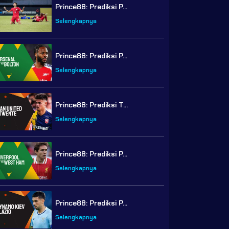
Prince88: Prediksi P...
Selengkapnya
Prince88: Prediksi P...
Selengkapnya
Prince88: Prediksi T...
Selengkapnya
Prince88: Prediksi P...
Selengkapnya
Prince88: Prediksi P...
Selengkapnya