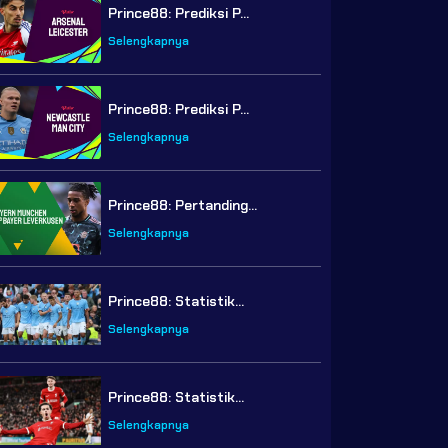
Prince88: Prediksi P...
Selengkapnya
Prince88: Prediksi P...
Selengkapnya
Prince88: Pertanding...
Selengkapnya
Prince88: Statistik...
Selengkapnya
Prince88: Statistik...
Selengkapnya