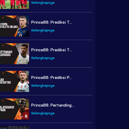
Selengkapnya
Prince88: Prediksi T...
Selengkapnya
Prince88: Prediksi T...
Selengkapnya
Prince88: Prediksi P...
Selengkapnya
Prince88: Pertanding...
Selengkapnya