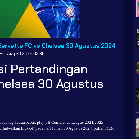
 Servette FC vs Chelsea 30 Agustus 2024
Fri , Aug 30 2024 02:38
si Pertandingan
Chelsea 30 Agustus
 pada leg kedua babak play-off Conference League 2024/2025.
dijadwalkan kick-off pada hari Jumat, 30 Agustus 2024, pukul 01:30