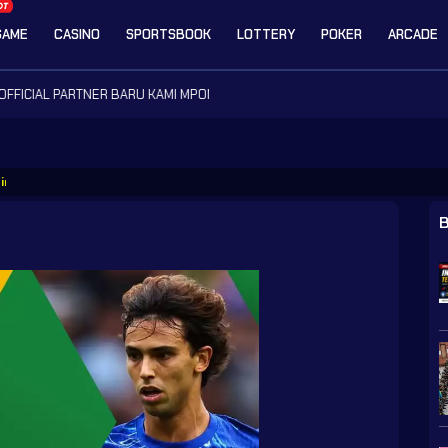
GAME
CASINO
SPORTSBOOK
LOTTERY
POKER
ARCADE
AL PARTNER BARU KAMI MPONIX. JIKA BERGABUNG DAN BERMAIN DI MPONIX
dingan servette fc vs chelsea 30 agustus 2024
B