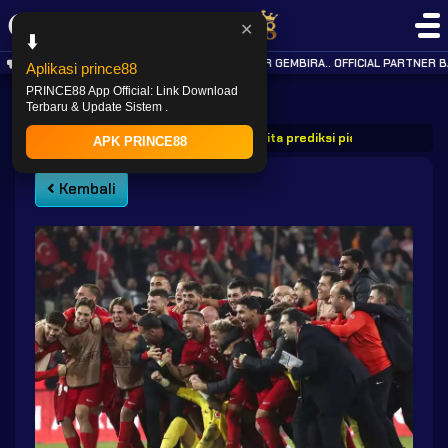
✕
⬇️
KABAR GEMBIRA.. OFFICIAL PARTNER B
Aplikasi prince88
PRINCE88 App Official: Link Download
Terbaru & Update Sistem .
PRINCE88
Post
Prince88 berita prediksi piala euro turki vs
APK PRINCE88
Kembali