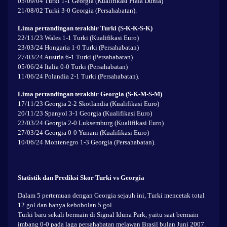
05/09/04 Turki 1-1 Georgia (Kualifikasi Piala Dunia)
21/08/02 Turki 3-0 Georgia (Persahabatan).
Lima pertandingan terakhir Turki (S-K-K-S-K)
22/11/23 Wales 1-1 Turki (Kualifikasi Euro)
23/03/24 Hongaria 1-0 Turki (Persahabatan)
27/03/24 Austria 6-1 Turki (Persahabatan)
05/06/24 Italia 0-0 Turki (Persahabatan)
11/06/24 Polandia 2-1 Turki (Persahabatan).
Lima pertandingan terakhir Georgia (S-K-M-S-M)
17/11/23 Georgia 2-2 Skotlandia (Kualifikasi Euro)
20/11/23 Spanyol 3-1 Georgia (Kualifikasi Euro)
22/03/24 Georgia 2-0 Luksemburg (Kualifikasi Euro)
27/03/24 Georgia 0-0 Yunani (Kualifikasi Euro)
10/06/24 Montenegro 1-3 Georgia (Persahabatan).
Statistik dan Prediksi Skor Turki vs Georgia
Dalam 5 pertemuan dengan Georgia sejauh ini, Turki mencetak total
12 gol dan hanya kebobolan 5 gol.
Turki baru sekali bermain di Signal Iduna Park, yaitu saat bermain
imbang 0-0 pada laga persahabatan melawan Brasil bulan Juni 2007.