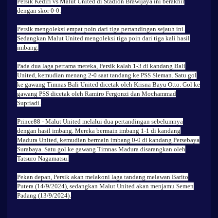
Persik Kediri vs Malut United di Stadion Brawijaya ini berakhir
dengan skor 0-0.
Persik mengoleksi empat poin dari tiga pertandingan sejauh ini.
Sedangkan Malut United mengoleksi tiga poin dari tiga kali hasil
imbang.
Pada dua laga pertama mereka, Persik kalah 1-3 di kandang Bali
United, kemudian menang 2-0 saat tandang ke PSS Sleman. Satu gol
ke gawang Timnas Bali United dicetak oleh Krisna Bayu Otto. Gol ke
gawang PSS dicetak oleh Ramiro Fergonzi dan Mochammad
Supriadi.
Prince88
- Malut United melalui dua pertandingan sebelumnya
dengan hasil imbang. Mereka bermain imbang 1-1 di kandang
Madura United, kemudian bermain imbang 0-0 di kandang Persebaya
Surabaya. Satu gol ke gawang Timnas Madura disarangkan oleh
Tatsuro Nagamatsu.
Pekan depan, Persik akan melakoni laga tandang melawan Barito
Putera (14/9/2024), sedangkan Malut United akan menjamu Semen
Padang (13/9/2024).