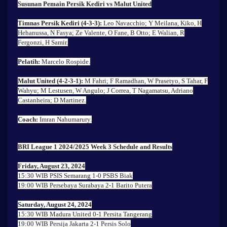
Susunan Pemain Persik Kediri vs Malut United
Timnas Persik Kediri (4-3-3):
Leo Navacchio; Y Meilana, Kiko, H
Hehanussa, N Fasya; Ze Valente, O Fane, B Otto; E Walian, R
Fergonzi, H Samir.
Pelatih:
Marcelo Rospide.
Malut United (4-2-3-1):
M Fahri; F Ramadhan, W Prasetyo, S Tahar, F
Wahyu; M Lestusen, W Angulo; J Correa, T Nagamatsu, Adriano
Castanheira; D Martinez.
Coach:
Imran Nahumarury.
BRI League 1 2024/2025 Week 3 Schedule and Results
Friday, August 23, 2024
15:30 WIB PSIS Semarang 1-0 PSBS Biak
19:00 WIB Persebaya Surabaya 2-1 Barito Putera
Saturday, August 24, 2024
15:30 WIB Madura United 0-1 Persita Tangerang
19:00 WIB Persija Jakarta 2-1 Persis Solo