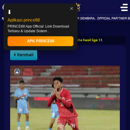
✕
⬇️
KABAR GEMBIRA.. OFFICIAL PARTNER B
Aplikasi prince88
PRINCE88 App Official: Link Download
Terbaru & Update Sistem .
PRINCE88
Post
Prince88 berita hasil liga 1 bri persik kedir
APK PRINCE88
Kembali