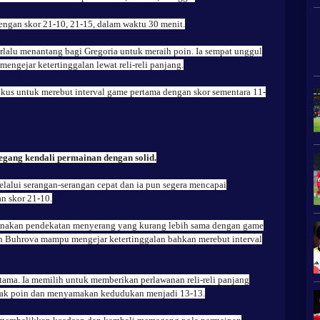
ngan skor 21-10, 21-15, dalam waktu 30 menit.
lalu menantang bagi Gregoria untuk meraih poin. Ia sempat unggul
engejar ketertinggalan lewat reli-reli panjang.
fokus untuk merebut interval game pertama dengan skor sementara 11-
egang kendali permainan dengan solid.
melalui serangan-serangan cepat dan ia pun segera mencapai
n skor 21-10.
unakan pendekatan menyerang yang kurang lebih sama dengan game
an Buhrova mampu mengejar ketertinggalan bahkan merebut interval
tama. Ia memilih untuk memberikan perlawanan reli-reli panjang
nyak poin dan menyamakan kedudukan menjadi 13-13.