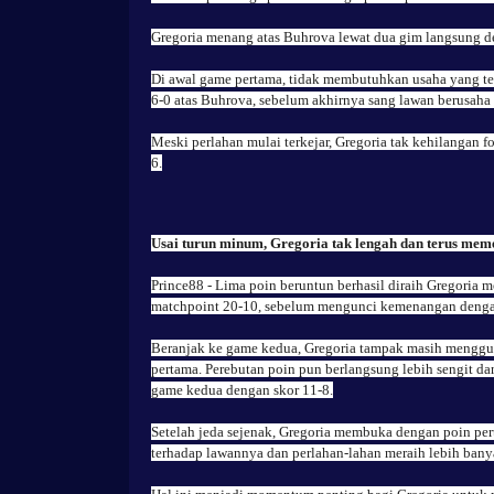
Gregoria menang atas Buhrova lewat dua gim langsung de
Di awal game pertama, tidak membutuhkan usaha yang ter
6-0 atas Buhrova, sebelum akhirnya sang lawan berusaha m
Meski perlahan mulai terkejar, Gregoria tak kehilangan 
6.
Usai turun minum, Gregoria tak lengah dan terus mem
Prince88
- Lima poin beruntun berhasil diraih Gregoria 
matchpoint 20-10, sebelum mengunci kemenangan denga
Beranjak ke game kedua, Gregoria tampak masih mengg
pertama. Perebutan poin pun berlangsung lebih sengit d
game kedua dengan skor 11-8.
Setelah jeda sejenak, Gregoria membuka dengan poin per
terhadap lawannya dan perlahan-lahan meraih lebih ba