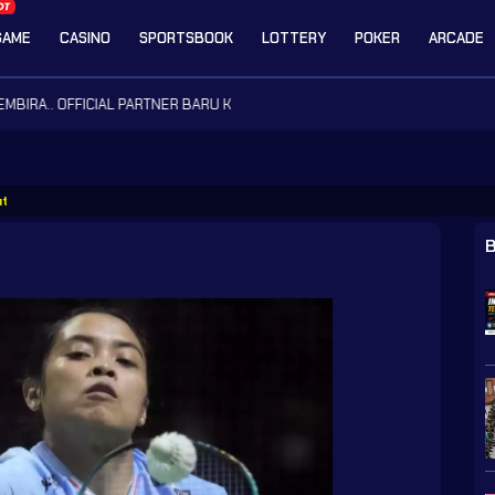
GAME
CASINO
SPORTSBOOK
LOTTERY
POKER
ARCADE
. OFFICIAL PARTNER BARU KAMI MPONIX. JIKA BERGABUNG DAN BERMAIN D
tri indonesia gregoria menang mulus atas wakil ukraina
B