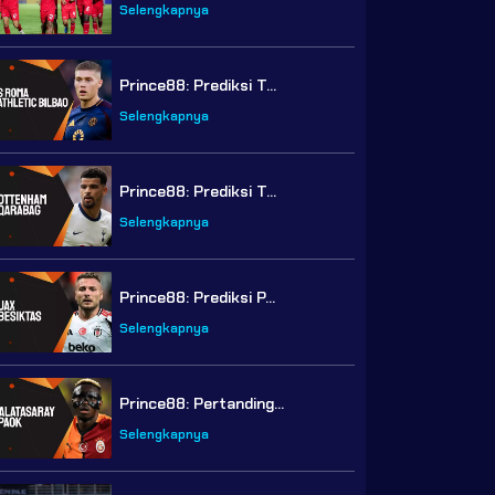
Selengkapnya
Prince88: Prediksi T...
Selengkapnya
Prince88: Prediksi T...
Selengkapnya
Prince88: Prediksi P...
Selengkapnya
Prince88: Pertanding...
Selengkapnya