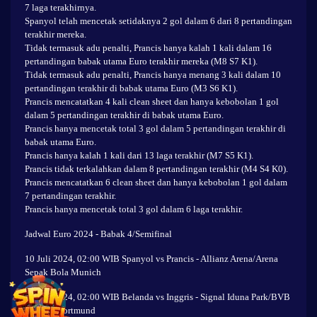
7 laga terakhirnya.
Spanyol telah mencetak setidaknya 2 gol dalam 6 dari 8 pertandingan
terakhir mereka.
Tidak termasuk adu penalti, Prancis hanya kalah 1 kali dalam 16
pertandingan babak utama Euro terakhir mereka (M8 S7 K1).
Tidak termasuk adu penalti, Prancis hanya menang 3 kali dalam 10
pertandingan terakhir di babak utama Euro (M3 S6 K1).
Prancis mencatatkan 4 kali clean sheet dan hanya kebobolan 1 gol
dalam 5 pertandingan terakhir di babak utama Euro.
Prancis hanya mencetak total 3 gol dalam 5 pertandingan terakhir di
babak utama Euro.
Prancis hanya kalah 1 kali dari 13 laga terakhir (M7 S5 K1).
Prancis tidak terkalahkan dalam 8 pertandingan terakhir (M4 S4 K0).
Prancis mencatatkan 6 clean sheet dan hanya kebobolan 1 gol dalam
7 pertandingan terakhir.
Prancis hanya mencetak total 3 gol dalam 6 laga terakhir.
Jadwal Euro 2024 - Babak 4/Semifinal
10 Juli 2024, 02:00 WIB Spanyol vs Prancis - Allianz Arena/Arena
Sepak Bola Munich
11 Juli 2024, 02:00 WIB Belanda vs Inggris - Signal Iduna Park/BVB
Stadion Dortmund