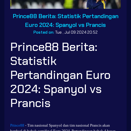
Prince88 Berita: Statistik Pertandingan
Euro 2024: Spanyol vs Prancis
Posted on:
Tue , Jul 09 2024 20:52
Prince88 Berita:
Statistik
Pertandingan Euro
2024: Spanyol vs
Prancis
Prince88
- Tim nasional Spanyol dan tim nasional Prancis akan
berduel di babak semifinal Euro 2024. Pertandingan babak 4 besar