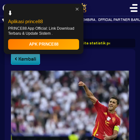
✕
⬇️
KABAR GEMBIRA.. OFFICIAL PARTNER BARU
Aplikasi prince88
PRINCE88 App Official: Link Download
Terbaru & Update Sistem .
PRINCE88
Post
Prince88 berita statistik pertandingan eur
APK PRINCE88
Kembali