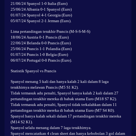
21/06/24 Spanyol 1-0 Italia (Euro)
25/06/24 Albania 0-1 Spanyol (Euro)
01/07/24 Spanyol 4-1 Georgia (Euro)
05/07/24 Spanyol 2-1 Jerman (Euro).
Lima pertandingan terakhir Prancis (M-S-S-M-S)
18/06/24 Austria 0-1 Prancis (Euro)
22/06/24 Belanda 0-0 Prancis (Euro)
25/06/24 Prancis 1-1 Polandia (Euro)
01/07/24 Prancis 1-0 Belgia (Euro)
06/07/24 Portugal 0-0 Prancis (Euro).
Statistik Spanyol vs Prancis
Spanyol menang 5 kali dan hanya kalah 2 kali dalam 8 laga
terakhirnya melawan Prancis (M5 S1 K2).
Tidak termasuk adu penalti, Spanyol hanya kalah 2 kali dalam 27
pertandingan terakhir mereka di babak utama Euro (M18 S7 K2).
Tidak termasuk adu penalti, Spanyol tidak terkalahkan dalam 11
pertandingan terakhir mereka di babak utama Euro (M7 S4 K0).
Spanyol hanya kalah sekali dalam 17 pertandingan terakhir mereka
(M14 S2 K1).
Spanyol selalu menang dalam 7 laga terakhirnya.
Spanyol mencatatkan 4 clean sheet dan hanya kebobolan 3 gol dalam