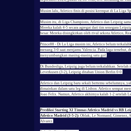
Musim lalu, Atletico finis di posisi keempat di La Liga S
Musim itu, di Liga Champions, Atletico dan Leipzig sama-
Mereka kalah 4-5 secara agregat dari tim senegara Leipzi
besar. Mereka disingkirkan oleh rival sekota Atletico, Re
Prince88
- Di La Liga musim ini, Atletico belum terkalahk
menang 3-0 saat menjamu Valencia. Pada laga tersebut, d
menyumbangkan masing-masing satu gol.
Di Bundesliga, Leipzig juga belum terkalahkan. Setelah
Leverkusen (3-2), Leipzig ditahan Union Berlin 0-0.
Atletico dan Leipzig baru sekali bertemu sebelumnya, y
dimainkan dalam satu leg di Lisbon. Atletico sempat me
Joao Felix. Namun, Atletico akhirnya kalah 1-2 setelah 
Prediksi Starting XI Timnas Atletico Madrid vs RB Lei
Atletico Madrid (3-5-2):
Oblak; Le Normand, Gimenez, Azp
Alvarez.