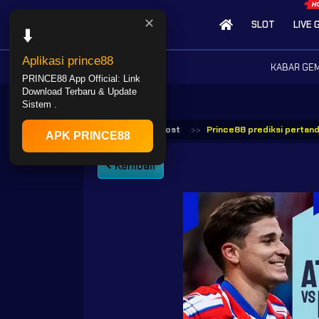
✕
SLOT
LIVE 
⬇️
Aplikasi prince88
KABAR GEMBIRA.. 
PRINCE88 App Official: Link
Download Terbaru & Update
Sistem .
PRINCE88
Post
Prince88 prediksi pertand
APK PRINCE88
Kembali