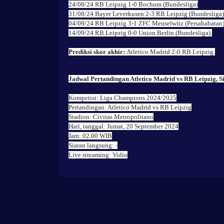
24/08/24 RB Leipzig 1-0 Bochum (Bundesliga)
31/08/24 Bayer Leverkusen 2-3 RB Leipzig (Bundesliga)
04/09/24 RB Leipzig 3-1 ZFC Meuselwitz (Persahabatan
14/09/24 RB Leipzig 0-0 Union Berlin (Bundesliga).
Prediksi skor akhir:
Atletico Madrid 2-0 RB Leipzig.
Jadwal Pertandingan Atletico Madrid vs RB Leipzig, 
Kompetisi: Liga Champions 2024/2025
Pertandingan: Atletico Madrid vs RB Leipzig
Stadion: Civitas Metropolitano
Hari, tanggal: Jumat, 20 September 2024
Jam: 02.00 WIB
Siaran langsung: -
Live streaming: Vidio