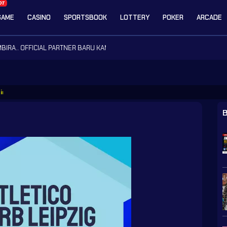
GAME
CASINO
SPORTSBOOK
LOTTERY
POKER
ARCADE
OFFICIAL PARTNER BARU KAMI MPONIX. JIKA BERGABUNG DAN BERMAIN DI 
ingan atletico madrid vs rb leipzig 20 september 2024
B