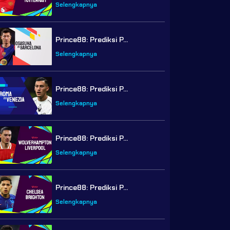
Selengkapnya
Prince88: Prediksi P...
Selengkapnya
Prince88: Prediksi P...
Selengkapnya
Prince88: Prediksi P...
Selengkapnya
Prince88: Prediksi P...
Selengkapnya