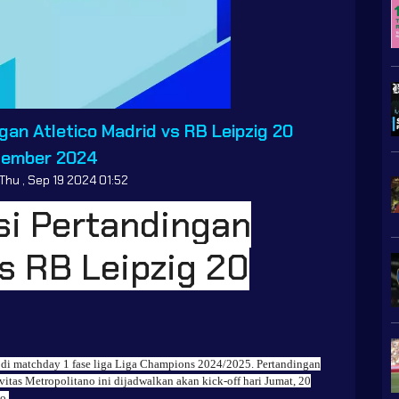
gan Atletico Madrid vs RB Leipzig 20
tember 2024
Thu , Sep 19 2024 01:52
si Pertandingan
vs RB Leipzig 20
 di matchday 1 fase liga Liga Champions 2024/2025. Pertandingan
vitas Metropolitano ini dijadwalkan akan kick-off hari Jumat, 20
o.