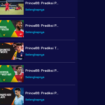
Prince88: Prediksi P...
Selengkapnya
Prince88: Prediksi P...
Selengkapnya
Prince88: Prediksi T...
Selengkapnya
Prince88: Prediksi P...
Selengkapnya
Prince88: Prediksi P...
Selengkapnya