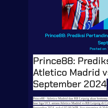
Prince88: Prediksi Pertandin
Sep
Posted on:
Prince88: Predik
Atletico Madrid 
September 2024
Prince88
- Atletico Madrid dan RB Leipzig akan bertemu
fase liga UCL antara Atletico Madrid vs RB Leipzig di Ci
September 2024, pukul 02.00 WIB, live streaming di Vidi