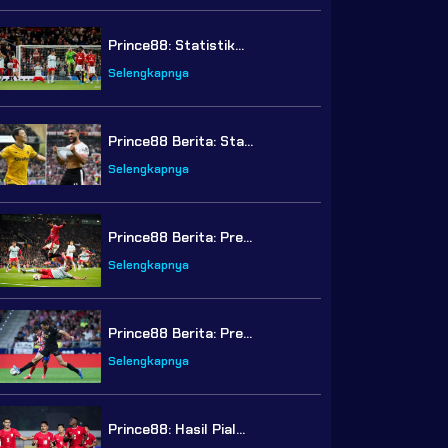
Prince88: Statistik...
Selengkapnya
Prince88 Berita: Sta...
Selengkapnya
Prince88 Berita: Pre...
Selengkapnya
Prince88 Berita: Pre...
Selengkapnya
Prince88: Hasil Pial...