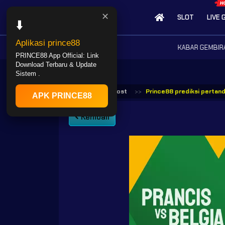
✕
SLOT
LIVE 
⬇️
Aplikasi prince88
KABAR GEMBIRA.. OFF
PRINCE88 App Official: Link
Download Terbaru & Update
Sistem .
PRINCE88
Post
Prince88 prediksi pertand
APK PRINCE88
Kembali