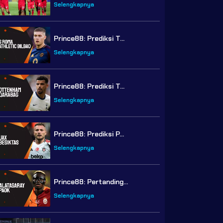
Selengkapnya
Prince88: Prediksi T...
Selengkapnya
Prince88: Prediksi T...
Selengkapnya
Prince88: Prediksi P...
Selengkapnya
Prince88: Pertanding...
Selengkapnya