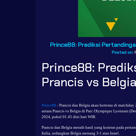
Prince88: Prediksi Pertanding
Posted on:
Prince88: Predik
Prancis vs Belgi
Prince88
- Prancis dan Belgia akan bertemu di matchda
antara Prancis vs Belgia di Parc Olympique Lyonnais (Dec
2024, pukul 01.45 dini hari WIB.
Prancis dan Belgia meraih hasil yang kontras pada pertan
Italia, sedangkan Belgia menang 3-1 atas Israel.