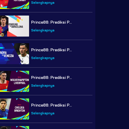
Selengkapnya
Prince88: Prediksi P...
Selengkapnya
Prince88: Prediksi P...
Selengkapnya
Prince88: Prediksi P...
Selengkapnya
Prince88: Prediksi P...
Selengkapnya