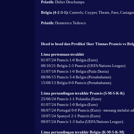
Pelatih:
Didier Deschamps.
Belgia (4-2-3-1):
Casteels; Cuyper, Theate, Faes, Casta
Pelatih:
Domenico Tedesco.
Head to head dan Prediksi Skor Timnas Prancis vs Bel
Lima pertemuan terakhir
01/07/24 Prancis 1-0 Belgia (Euro)
08/10/21 Belgia 2-3 Prancis (UEFA Nations League)
11/07/18 Prancis 1-0 Belgia (Piala Dunia)
08/06/15 Prancis 3-4 Belgia (Persahabatan)
15/08/13 Belgia 0-0 Prancis (Persahabatan).
Lima pertandingan terakhir Prancis (S-M-S-K-K)
25/06/24 Prancis 1-1 Polandia (Euro)
01/07/24 Prancis 1-0 Belgia (Euro)
06/07/24 Portugal 0-0 Prancis (Euro) - menang melalui ad
10/07/24 Spanyol 2-1 Prancis (Euro)
09/07/24 Prancis 1-3 Italia (UEFA Nations League).
Lima pertandingan terakhir Belgia (K-M-S-K-M)