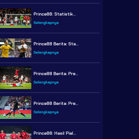
Prince88: Statistik...
Selengkapnya
Prince88 Berita: Sta...
Selengkapnya
Prince88 Berita: Pre...
Selengkapnya
Prince88 Berita: Pre...
Selengkapnya
Prince88: Hasil Pial...