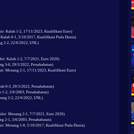
r: Kalah 1-2, 17/11/2023, Kualifikasi Euro)
 Kalah 0-1, 5/10/2017, Kualifikasi Piala Dunia)
ng 2-2, 22/6/2022, UNL)
hir: Kalah 1-2, 7/7/2021, Euro 2020)
ng 3-0, 29/3/2022, Persahabatan)
ir: Menang 2-1, 17/11/2023, Kualifikasi Euro)
ah 0-3, 29/3/2022, Persahabatan)
h 1-2, 3/6/2003, Persahabatan)
bang 2-2, 22/6/2022, UNL)
khir: Menang 2-1, 7/7/2021, Euro 2020)
ng 2-1, 3/6/2003, Persahabatan)
ir: Menang 1-0, 5/10/2017, Kualifikasi Piala Dunia)