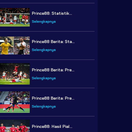
Prince88: Statistik...
Selengkapnya
Prince88 Berita: Sta...
Selengkapnya
Prince88 Berita: Pre...
Selengkapnya
Prince88 Berita: Pre...
Selengkapnya
Prince88: Hasil Pial...