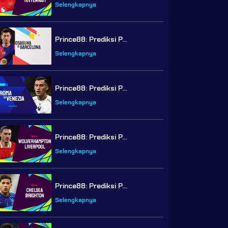
Selengkapnya
Prince88: Prediksi P...
Selengkapnya
Prince88: Prediksi P...
Selengkapnya
Prince88: Prediksi P...
Selengkapnya
Prince88: Prediksi P...
Selengkapnya