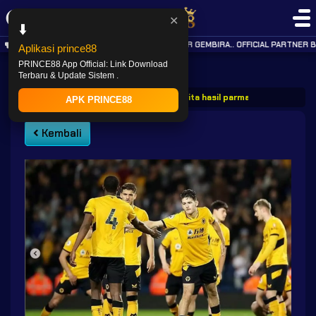
✕
⬇️
KABAR GEMBIRA.. OFFICIAL PARTNER B
Aplikasi prince88
PRINCE88 App Official: Link Download
Terbaru & Update Sistem .
PRINCE88
Post
Prince88 berita hasil parma vs ac milan skor
APK PRINCE88
Kembali