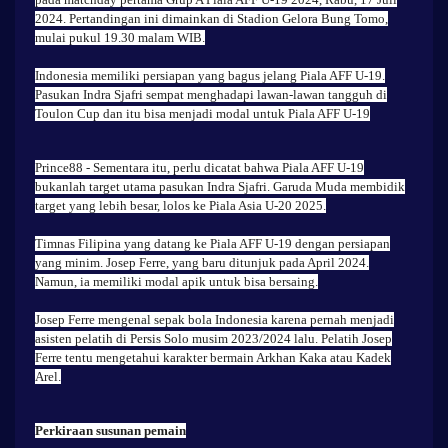
2024. Pertandingan ini dimainkan di Stadion Gelora Bung Tomo,
mulai pukul 19.30 malam WIB.
Indonesia memiliki persiapan yang bagus jelang Piala AFF U-19.
Pasukan Indra Sjafri sempat menghadapi lawan-lawan tangguh di
Toulon Cup dan itu bisa menjadi modal untuk Piala AFF U-19
Prince88
- Sementara itu, perlu dicatat bahwa Piala AFF U-19
bukanlah target utama pasukan Indra Sjafri. Garuda Muda membidik
target yang lebih besar, lolos ke Piala Asia U-20 2025.
Timnas Filipina yang datang ke Piala AFF U-19 dengan persiapan
yang minim. Josep Ferre, yang baru ditunjuk pada April 2024.
Namun, ia memiliki modal apik untuk bisa bersaing.
Josep Ferre mengenal sepak bola Indonesia karena pernah menjadi
asisten pelatih di Persis Solo musim 2023/2024 lalu. Pelatih Josep
Ferre tentu mengetahui karakter bermain Arkhan Kaka atau Kadek
Arel.
Perkiraan susunan pemain