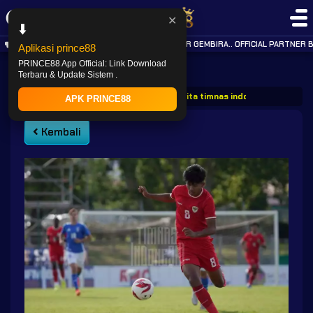
✕
⬇️
KABAR GEMBIRA.. OFFICIAL PARTNER B
Aplikasi prince88
PRINCE88 App Official: Link Download
Terbaru & Update Sistem .
PRINCE88
Post
Prince88 berita timnas indonesia vs filipi
APK PRINCE88
Kembali