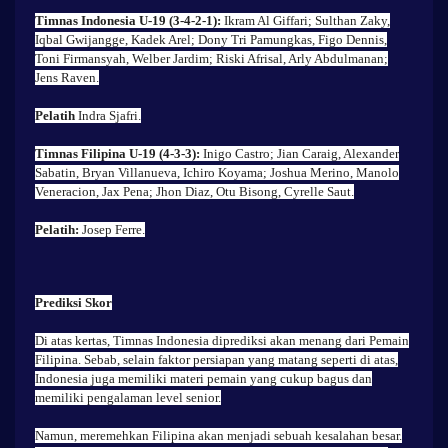
Timnas Indonesia U-19 (3-4-2-1):
Ikram Al Giffari; Sulthan Zaky,
Iqbal Gwijangge, Kadek Arel; Dony Tri Pamungkas, Figo Dennis,
Toni Firmansyah, Welber Jardim; Riski Afrisal, Arly Abdulmanan;
Jens Raven.
Pelatih
Indra Sjafri.
Timnas Filipina U-19 (4-3-3):
Inigo Castro; Jian Caraig, Alexander
Sabatin, Bryan Villanueva, Ichiro Koyama; Joshua Merino, Manolo
Veneracion, Jax Pena; Jhon Diaz, Otu Bisong, Cyrelle Saut.
Pelatih:
Josep Ferre.
Prediksi Skor
Di atas kertas, Timnas Indonesia diprediksi akan menang dari Pemain
Filipina. Sebab, selain faktor persiapan yang matang seperti di atas,
Indonesia juga memiliki materi pemain yang cukup bagus dan
memiliki pengalaman level senior.
Namun, meremehkan Filipina akan menjadi sebuah kesalahan besar.