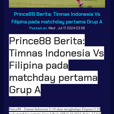
Prince88 Berita: Timnas Indonesia Vs
Filipina pada matchday pertama Grup A
Posted on:
Wed , Jul 17 2024 03:56
Prince88 Berita:
Timnas Indonesia Vs
Filipina pada
matchday pertama
Grup A
Prince88
- Timnas Indonesia U-19 akan menghadapi Filipina U-19
pada matchday pertama Grup A Piala AFF U-19 2024, Rabu, 17 Juli