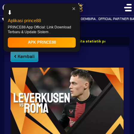
✕
⬇️
KABAR GEMBIRA.. OFFICIAL PARTNER BA
Aplikasi prince88
PRINCE88 App Official: Link Download
Terbaru & Update Sistem .
PRINCE88
Post
Prince88 berita statistik pertandingan tim
APK PRINCE88
Kembali