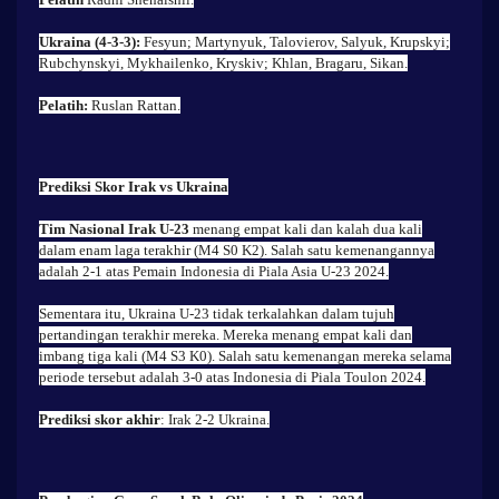
Ukraina (4-3-3):
Fesyun; Martynyuk, Talovierov, Salyuk, Krupskyi;
Rubchynskyi, Mykhailenko, Kryskiv; Khlan, Bragaru, Sikan.
Pelatih:
Ruslan Rattan.
Prediksi Skor Irak vs Ukraina
Tim Nasional Irak U-23
menang empat kali dan kalah dua kali
dalam enam laga terakhir (M4 S0 K2). Salah satu kemenangannya
adalah 2-1 atas Pemain Indonesia di Piala Asia U-23 2024.
Sementara itu, Ukraina U-23 tidak terkalahkan dalam tujuh
pertandingan terakhir mereka. Mereka menang empat kali dan
imbang tiga kali (M4 S3 K0). Salah satu kemenangan mereka selama
periode tersebut adalah 3-0 atas Indonesia di Piala Toulon 2024.
Prediksi skor akhir
: Irak 2-2 Ukraina.