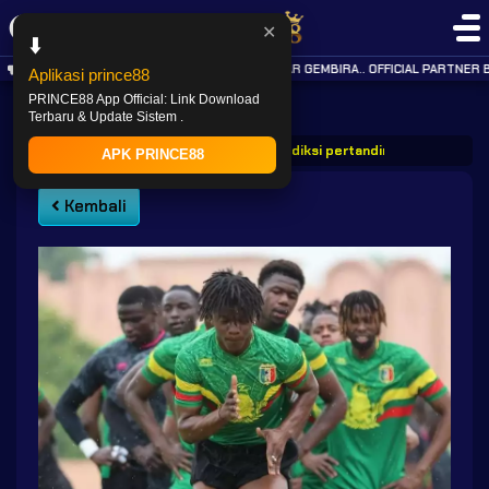
✕
⬇️
KABAR GEMBIRA.. OFFICIAL PARTNER B
Aplikasi prince88
PRINCE88 App Official: Link Download
Terbaru & Update Sistem .
PRINCE88
Post
Prince88 prediksi pertandingan sepak bola o
APK PRINCE88
Kembali