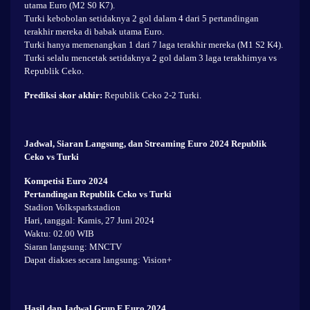
utama Euro (M2 S0 K7).
Turki kebobolan setidaknya 2 gol dalam 4 dari 5 pertandingan
terakhir mereka di babak utama Euro.
Turki hanya memenangkan 1 dari 7 laga terakhir mereka (M1 S2 K4).
Turki selalu mencetak setidaknya 2 gol dalam 3 laga terakhirnya vs
Republik Ceko.
Prediksi skor akhir:
Republik Ceko 2-2 Turki.
Jadwal, Siaran Langsung, dan Streaming Euro 2024 Republik
Ceko vs Turki
Kompetisi Euro 2024
Pertandingan Republik Ceko vs Turki
Stadion Volksparkstadion
Hari, tanggal: Kamis, 27 Juni 2024
Waktu: 02.00 WIB
Siaran langsung: MNCTV
Dapat diakses secara langsung: Vision+
Hasil dan Jadwal Grup F Euro 2024