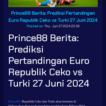
Prince88 Berita: Prediksi Pertandingan
Euro Republik Ceko vs Turki 27 Juni 2024
Posted on:
Thu , Jun 27 2024 20:39
Prince88 Berita:
Prediksi
Pertandingan Euro
Republik Ceko vs
Turki 27 Juni 2024
Prince88
- Republik Ceko dan Turki akan bertemu di
Volksparkstadion pada matchday terakhir Grup F Euro 2024.