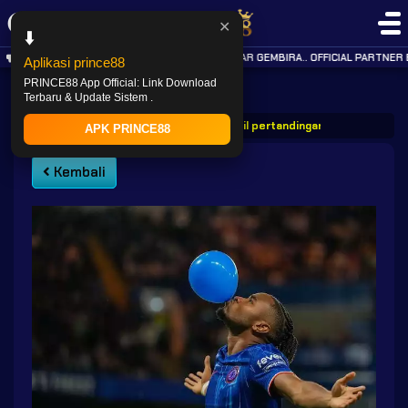
✕
⬇️
KABAR GEMBIRA.. OFFICIAL PARTNER 
Aplikasi prince88
PRINCE88 App Official: Link Download
Terbaru & Update Sistem .
PRINCE88
Post
Prince88 hasil pertandingan timnas rayo va
APK PRINCE88
Kembali