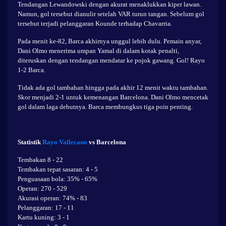
Tendangan Lewandowski dengan akurat menaklukkan kiper lawan.
Namun, gol tersebut dianulir setelah VAR turun tangan. Sebelum gol
tersebut terjadi pelanggaran Kounde terhadap Chavarria.
Pada menit ke-82, Barca akhirnya unggul lebih dulu. Pemain anyar,
Dani Olmo menerima umpan Yamal di dalam kotak penalti,
diteruskan dengan tendangan mendatar ke pojok gawang. Gol! Rayo
1-2 Barca.
Tidak ada gol tambahan hingga pada akhir 12 menit waktu tambahan.
Skor menjadi 2-1 untuk kemenangan Barcelona. Dani Olmo mencetak
gol dalam laga debutnya. Barca membungkus tiga poin penting.
Statistik
Rayo Vallecano
vs Barcelona
Tembakan 8 - 22
Tembakan tepat sasaran: 4 - 5
Penguasaan bola: 35% - 65%
Operan: 270 - 529
Akurasi operan: 74% - 83
Pelanggaran: 17 - 11
Kartu kuning: 3 - 1