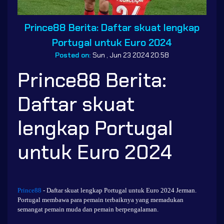
Prince88 Berita: Daftar skuat lengkap
Portugal untuk Euro 2024
Posted on:
Sun , Jun 23 2024 20:58
Prince88 Berita:
Daftar skuat
lengkap Portugal
untuk Euro 2024
Prince88
- Daftar skuat lengkap Portugal untuk Euro 2024 Jerman.
Portugal membawa para pemain terbaiknya yang memadukan
semangat pemain muda dan pemain berpengalaman.