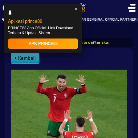
✕
⬇️
KABAR GEMBIRA.. OFFICIAL PARTNER 
Aplikasi prince88
PRINCE88 App Official: Link Download
Terbaru & Update Sistem .
PRINCE88
Post
Prince88 berita daftar skuat lengkap port
APK PRINCE88
Kembali