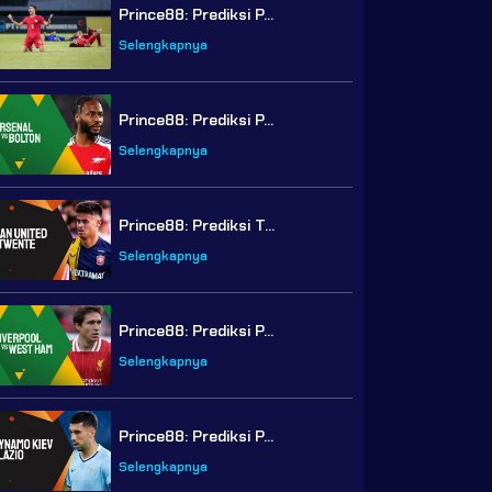
Prince88: Prediksi P...
Selengkapnya
Prince88: Prediksi P...
Selengkapnya
Prince88: Prediksi T...
Selengkapnya
Prince88: Prediksi P...
Selengkapnya
Prince88: Prediksi P...
Selengkapnya