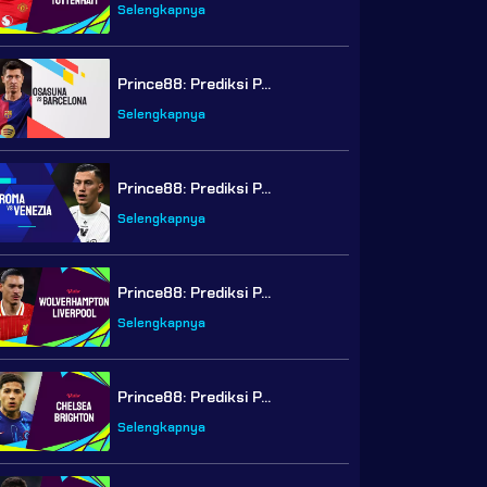
Selengkapnya
Prince88: Prediksi P...
Selengkapnya
Prince88: Prediksi P...
Selengkapnya
Prince88: Prediksi P...
Selengkapnya
Prince88: Prediksi P...
Selengkapnya