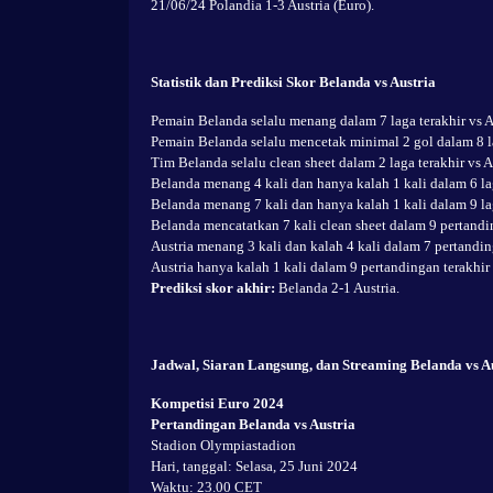
21/06/24 Polandia 1-3 Austria (Euro).
Statistik dan Prediksi Skor Belanda vs Austria
Pemain Belanda selalu menang dalam 7 laga terakhir vs A
Pemain Belanda selalu mencetak minimal 2 gol dalam 8 lag
Tim Belanda selalu clean sheet dalam 2 laga terakhir vs A
Belanda menang 4 kali dan hanya kalah 1 kali dalam 6 la
Belanda menang 7 kali dan hanya kalah 1 kali dalam 9 la
Belanda mencatatkan 7 kali clean sheet dalam 9 pertandin
Austria menang 3 kali dan kalah 4 kali dalam 7 pertandin
Austria hanya kalah 1 kali dalam 9 pertandingan terakhir
Prediksi skor akhir:
Belanda 2-1 Austria.
Jadwal, Siaran Langsung, dan Streaming Belanda vs A
Kompetisi Euro 2024
Pertandingan Belanda vs Austria
Stadion Olympiastadion
Hari, tanggal: Selasa, 25 Juni 2024
Waktu: 23.00 CET