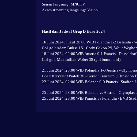
Siaran langsung: MNCTV
Akses streaming langsung: Vision+
Hasil dan Jadwal Grup D Euro 2024
16 Juni 2024, pukul 20.00 WIB Polandia 1-2 Belanda - 
Gol-gol: Adam Buksa 16 - Cody Gakpo 29, Wout Weghor
18 Juni 2024, 02:00 WIB Austria 0-1 Prancis - Dusseldorf
Gol-gol: Maximilian Wober 38 (gol bunuh diri)
21 Juni 2024, 23:00 WIB Polandia 1-3 Austria - Olympias
Goal: Krzysztof Piatek 30 - Gernot Trauner 9, Christoph
22 Juni 2024, 02:00 WIB Belanda 0-0 Prancis - Stadion L
25 Juni 2024, 23:00 WIB Belanda vs Austria - Olympiasta
25 Juni 2024, 23:00 WIB Prancis vs Polandia - BVB St