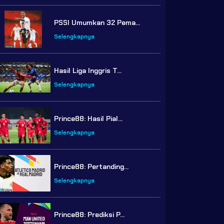
PSSI Umumkan 32 Pema...
Selengkapnya
Hasil Liga Inggris T...
Selengkapnya
Prince88: Hasil Pial...
Selengkapnya
Prince88: Pertanding...
Selengkapnya
Prince88: Prediksi P...