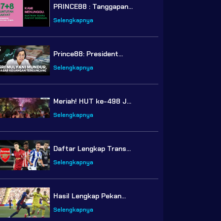
PRINCE88 : Tanggapan...
Selengkapnya
Prince88: President...
Selengkapnya
Meriah! HUT ke-498 J...
Selengkapnya
Daftar Lengkap Trans...
Selengkapnya
Hasil Lengkap Pekan...
Selengkapnya