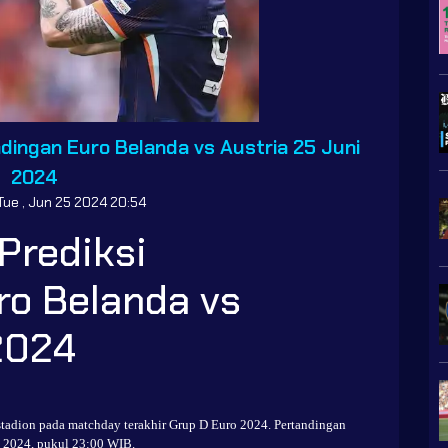
ndingan Euro Belanda vs Austria 25 Juni
2024
Tue , Jun 25 2024 20:54
 Prediksi
ro Belanda vs
2024
stadion pada matchday terakhir Grup D Euro 2024. Pertandingan
ni 2024, pukul 23:00 WIB.