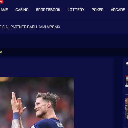
GAME
CASINO
SPORTSBOOK
LOTTERY
POKER
ARCADE
 PARTNER BARU KAMI MPONIX. JIKA BERGABUNG DAN BERMAIN DI MPONIX D
pertandingan euro belanda vs austria 25 juni 2024
B