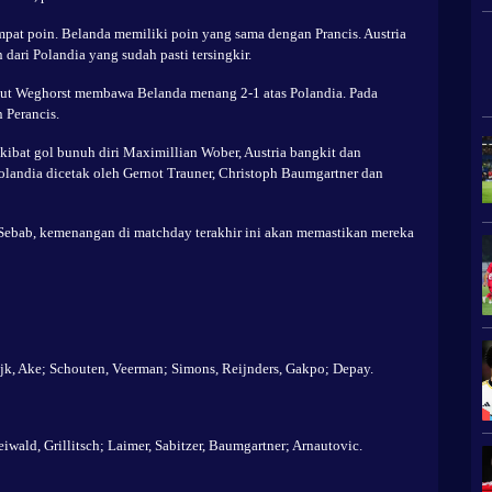
at poin. Belanda memiliki poin yang sama dengan Prancis. Austria
 dari Polandia yang sudah pasti tersingkir.
out Weghorst membawa Belanda menang 2-1 atas Polandia. Pada
 Perancis.
 akibat gol bunuh diri Maximillian Wober, Austria bangkit dan
olandia dicetak oleh Gernot Trauner, Christoph Baumgartner dan
Sebab, kemenangan di matchday terakhir ini akan memastikan mereka
ijk, Ake; Schouten, Veerman; Simons, Reijnders, Gakpo; Depay.
wald, Grillitsch; Laimer, Sabitzer, Baumgartner; Arnautovic.