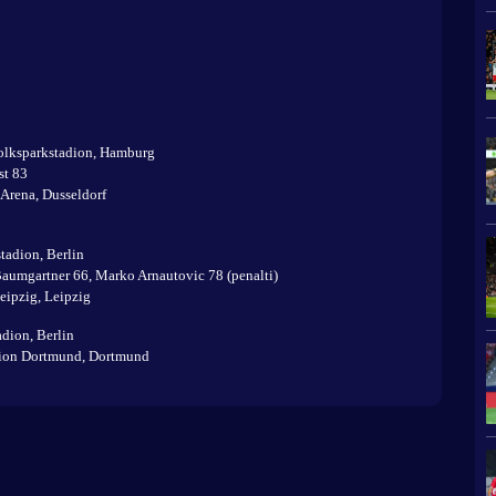
Volksparkstadion, Hamburg
st 83
 Arena, Dusseldorf
tadion, Berlin
 Baumgartner 66, Marko Arnautovic 78 (penalti)
eipzig, Leipzig
dion, Berlin
adion Dortmund, Dortmund