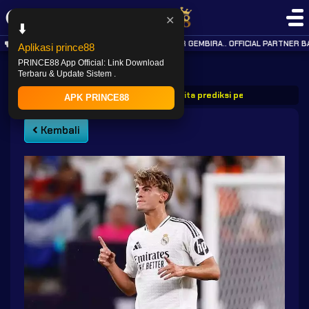
✕
⬇️
KABAR GEMBIRA.. OFFICIAL PARTNER BA
Aplikasi prince88
PRINCE88 App Official: Link Download
Terbaru & Update Sistem .
PRINCE88
Post
Prince88 berita prediksi pertandingan pra
APK PRINCE88
Kembali