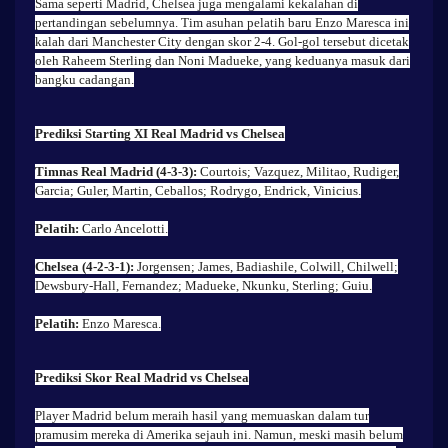
Sama seperti Madrid, Chelsea juga mengalami kekalahan di
pertandingan sebelumnya. Tim asuhan pelatih baru Enzo Maresca ini
kalah dari Manchester City dengan skor 2-4. Gol-gol tersebut dicetak
oleh Raheem Sterling dan Noni Madueke, yang keduanya masuk dari
bangku cadangan.
Prediksi Starting XI
Real Madrid
vs Chelsea
Timnas Real Madrid (4-3-3):
Courtois; Vazquez, Militao, Rudiger,
Garcia; Guler, Martin, Ceballos; Rodrygo, Endrick, Vinicius.
Pelatih:
Carlo Ancelotti.
Chelsea (4-2-3-1):
Jorgensen; James, Badiashile, Colwill, Chilwell;
Dewsbury-Hall, Fernandez; Madueke, Nkunku, Sterling; Guiu.
Pelatih:
Enzo Maresca.
Prediksi Skor Real Madrid vs Chelsea
Player Madrid belum meraih hasil yang memuaskan dalam tur
pramusim mereka di Amerika sejauh ini. Namun, meski masih belum