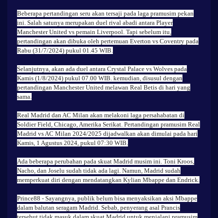
Beberapa pertandingan seru akan tersaji pada laga pramusim pekan
ini. Salah satunya merupakan duel rival abadi antara Player
Manchester United vs pemain Liverpool. Tapi sebelum itu,
pertandingan akan dibuka oleh pertemuan Everton vs Coventry pada
Rabu (31/7/2024) pukul 01.45 WIB.
Selanjutnya, akan ada duel antara Crystal Palace vs Wolves pada
Kamis (1/8/2024) pukul 07.00 WIB. kemudian, disusul dengan
pertandingan Manchester United melawan Real Betis di hari yang
sama.
Real Madrid dan AC Milan akan melakoni laga persahabatan di
Soldier Field, Chicago, Amerika Serikat. Pertandingan pramusim Real
Madrid vs AC Milan 2024/2025 dijadwalkan akan dimulai pada hari
Kamis, 1 Agustus 2024, pukul 07:30 WIB.
Ada beberapa perubahan pada skuat Madrid musim ini. Toni Kroos,
Nacho, dan Joselu sudah tidak ada lagi. Namun, Madrid sudah
memperkuat diri dengan mendatangkan Kylian Mbappe dan Endrick.
Prince88
- Sayangnya, publik belum bisa menyaksikan aksi Mbappe
dalam balutan seragam Madrid. Sebab, penyerang asal Prancis
tersebut tidak masuk dalam skuat Madrid untuk menjalani pramusim