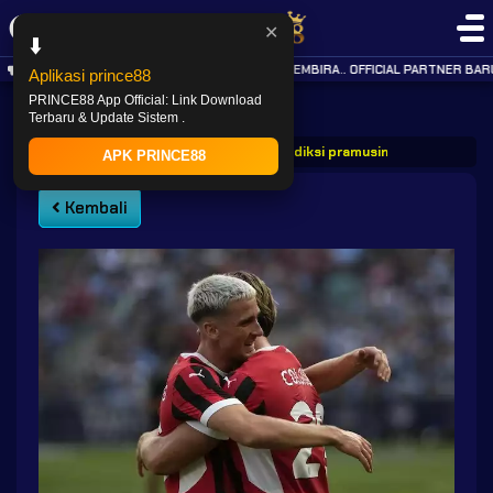
✕
⬇️
KABAR GEMBIRA.. OFFICIAL PARTNER BAR
Aplikasi prince88
PRINCE88 App Official: Link Download
Terbaru & Update Sistem .
PRINCE88
Post
Prince88 prediksi pramusim real madrid vs 
APK PRINCE88
Kembali