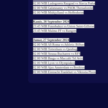
02.00 WIB Ludogorets Razgrad vs Slavia Praha
02.00 WIB Galatasaray vs PAOK Thessaloniki
02.00 WIB Midtjylland vs Hoffenheim
Kamis, 26 September 2024
23.45 WIB Fenerbahce vs Union Saint-Gilloise
23.45 WIB Malmo FF vs Rangers
Jumat, 27 September 2024
02.00 WIB AS Roma vs Athletic Bilbao
02.00 WIB Tottenham vs Qarabag
02.00 WIB Steaua Bucharest vs RFS
02.00 WIB Braga vs Maccabi Tel Aviv
02.00 WIB Lyon vs Olympiakos
02.00 WIB Ajax Amsterdam vs Besiktas
02.00 WIB Eintracht Frankfurt vs Viktoria Plzen