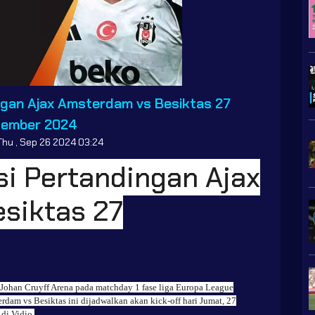
ingan Ajax Amsterdam vs Besiktas 27
tember 2024
Thu , Sep 26 2024 03:24
si Pertandingan Ajax
siktas 27
 Johan Cruyff Arena pada matchday 1 fase liga Europa League
rdam vs Besiktas ini dijadwalkan akan kick-off hari Jumat, 27
di Vidio.