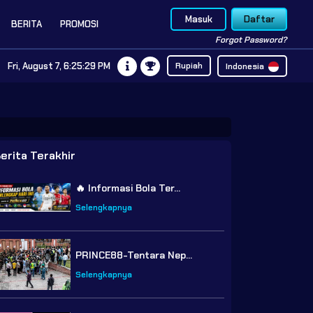
Masuk
Daftar
BERITA
PROMOSI
Forgot Password?
 DAPAT FREEBET 10.000
Fri, August 7, 6:25:30 PM
Rupiah
Indonesia
erita Terakhir
🔥 Informasi Bola Ter...
Selengkapnya
PRINCE88-Tentara Nep...
Selengkapnya