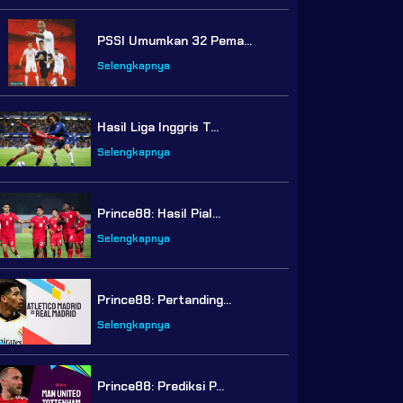
PSSI Umumkan 32 Pema...
Selengkapnya
Hasil Liga Inggris T...
Selengkapnya
Prince88: Hasil Pial...
Selengkapnya
Prince88: Pertanding...
Selengkapnya
Prince88: Prediksi P...