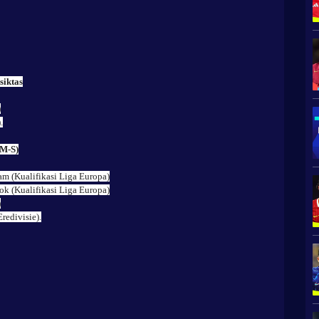
siktas
)
.
-M-S)
am (Kualifikasi Liga Europa)
ok (Kualifikasi Liga Europa)
)
redivisie).