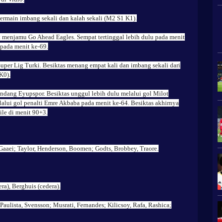
ermain imbang sekali dan kalah sekali (M2 S1 K1).
t menjamu Go Ahead Eagles. Sempat tertinggal lebih dulu pada menit
pada menit ke-69.
Super Lig Turki. Besiktas menang empat kali dan imbang sekali dari
K0).
andang Eyupspor. Besiktas unggul lebih dulu melalui gol Milot
lui gol penalti Emre Akbaba pada menit ke-64. Besiktas akhirnya
le di menit 90+3.
 Gaaei; Taylor, Henderson, Boomen; Godts, Brobbey, Traore.
ra), Berghuis (cedera).
ulista, Svensson; Musrati, Fernandes; Kilicsoy, Rafa, Rashica;