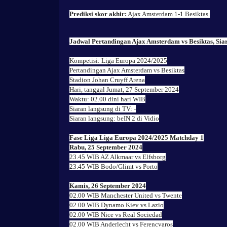
Prediksi skor akhir:
Ajax Amsterdam 1-1 Besiktas.
Jadwal Pertandingan Ajax Amsterdam vs Besiktas, Si
Kompetisi: Liga Europa 2024/2025
Pertandingan Ajax Amsterdam vs Besiktas
Stadion Johan Cruyff Arena
Hari, tanggal Jumat, 27 September 2024
Waktu: 02.00 dini hari WIB
Siaran langsung di TV: -
Siaran langsung: beIN 2 di Vidio
Fase Liga Liga Europa 2024/2025 Matchday 1
Rabu, 25 September 2024
23.45 WIB AZ Alkmaar vs Elfsborg
23.45 WIB Bodo/Glimt vs Porto
Kamis, 26 September 2024
02.00 WIB Manchester United vs Twente
02.00 WIB Dynamo Kiev vs Lazio
02.00 WIB Nice vs Real Sociedad
02.00 WIB Anderlecht vs Ferencvaros