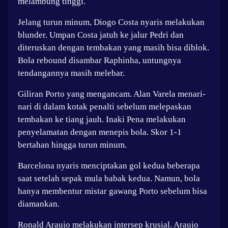
melambung tinggi.
Jelang turun minum, Diogo Costa nyaris melakukan
blunder. Umpan Costa jatuh ke jalur Pedri dan
diteruskan dengan tembakan yang masih bisa diblok.
Bola rebound disambar Raphinha, untungnya
tendangannya masih melebar.
Giliran Porto yang mengancam. Alan Varela menari-
nari di dalam kotak penalti sebelum melepaskan
tembakan ke tiang jauh. Inaki Pena melakukan
penyelamatan dengan menepis bola. Skor 1-1
bertahan hingga turun minum.
Barcelona nyaris menciptakan gol kedua beberapa
saat setelah sepak mula babak kedua. Namun, bola
hanya membentur mistar gawang Porto sebelum bisa
diamankan.
Ronald Araujo melakukan intersep krusial. Araujo