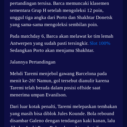
pertandingan tersisa. Barca memuncaki klasemen
sementara Grup H setelah mengoleksi 12 poin,
unggul tiga angka dari Porto dan Shakhtar Donetsk
yang sama-sama mengoleksi sembilan poin.
Pada matchday 6, Barca akan melawat ke tim lemah
Antwerpen yang sudah pasti tersingkir.
Slot 100%
Sedangkan Porto akan menjamu Shakhtar.
Jalannya Pertandingan
Mehdi Taremi menjebol gawang Barcelona pada
menit ke-26! Namun, gol tersebut dianulir karena
Taremi telah berada dalam posisi offside saat
menerima umpan Evanilson.
Dari luar kotak penalti, Taremi melepaskan tembakan
yang masih bisa diblok Jules Kounde. Bola rebound
disambar Galeno dengan tendangan kaki kanan, lalu