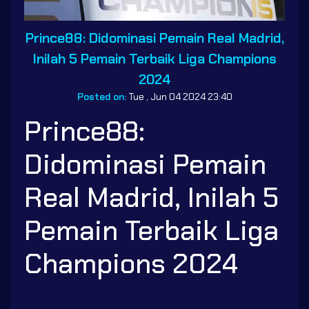
Prince88: Didominasi Pemain Real Madrid,
Inilah 5 Pemain Terbaik Liga Champions
2024
Posted on:
Tue , Jun 04 2024 23:40
Prince88:
Didominasi Pemain
Real Madrid, Inilah 5
Pemain Terbaik Liga
Champions 2024