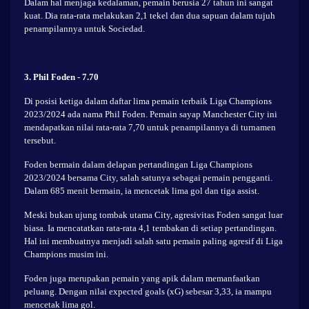
Dalam hal menjaga kedalaman, pemain berusia 27 tahun ini sangat
kuat. Dia rata-rata melakukan 2,1 tekel dan dua sapuan dalam tujuh
penampilannya untuk Sociedad.
3. Phil Foden - 7.70
Di posisi ketiga dalam daftar lima pemain terbaik Liga Champions
2023/2024 ada nama Phil Foden. Pemain sayap Manchester City ini
mendapatkan nilai rata-rata 7,70 untuk penampilannya di turnamen
tersebut.
Foden bermain dalam delapan pertandingan Liga Champions
2023/2024 bersama City, salah satunya sebagai pemain pengganti.
Dalam 685 menit bermain, ia mencetak lima gol dan tiga assist.
Meski bukan ujung tombak utama City, agresivitas Foden sangat luar
biasa. Ia mencatatkan rata-rata 4,1 tembakan di setiap pertandingan.
Hal ini membuatnya menjadi salah satu pemain paling agresif di Liga
Champions musim ini.
Foden juga merupakan pemain yang apik dalam memanfaatkan
peluang. Dengan nilai expected goals (xG) sebesar 3,33, ia mampu
mencetak lima gol.