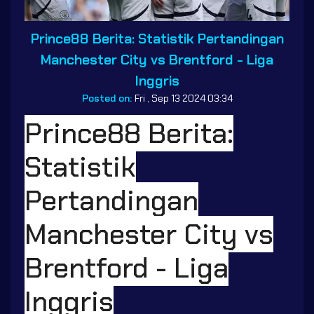
Prince88 Berita: Statistik Pertandingan
Manchester City vs Brentford - Liga
Inggris
Posted on:
Fri , Sep 13 2024 03:34
Prince88 Berita:
Statistik
Pertandingan
Manchester City vs
Brentford - Liga
Inggris