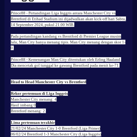
Prince88
- Pertandingan Liga Inggris antara Manchester City vs
Brentford di Etihad Stadium ini dijadwalkan akan kick-off hari Sabtu,
14 September 2024, pukul 21.00 WIB.
Pada pertandingan kandang vs Brentford di Premier League musim
lalu, Man City hanya menang tipis. Man City menang dengan skor 1-
0.
Prince88
- Kemenangan Man City ditentukan oleh Erling Haaland.
Dia mencetak gol tunggal ke gawang Brentford pada menit ke-71.
Head to Head Manchester City vs Brentford
Rekor pertemuan di Liga Inggris
Manchester City menang: 4
Hasil imbang 0
Brentford menang: 2.
Lima pertemuan terakhir
21/02/24 Manchester City 1-0 Brentford (Liga Primer)
06/02/24 Brentford 1-3 Manchester City (Liga Inggris)