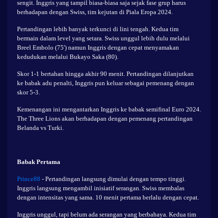
sengit. Inggris yang tampil biasa-biasa saja sejak fase grup harus
berhadapan dengan Swiss, tim kejutan di Piala Eropa 2024.
Pertandingan lebih banyak terkunci di lini tengah. Kedua tim
bermain dalam level yang setara. Swiss unggul lebih dulu melalui
Breel Embolo (75') namun Inggris dengan cepat menyamakan
kedudukan melalui Bukayo Saka (80).
Skor 1-1 bertahan hingga akhir 90 menit. Pertandingan dilanjutkan
ke babak adu penalti, Inggris pun keluar sebagai pemenang dengan
skor 5-3.
Kemenangan ini mengantarkan Inggris ke babak semifinal Euro 2024.
The Three Lions akan berhadapan dengan pemenang pertandingan
Belanda vs Turki.
Babak Pertama
Prince88
- Pertandingan langsung dimulai dengan tempo tinggi.
Inggris langsung mengambil inisiatif serangan. Swiss membalas
dengan intensitas yang sama. 10 menit pertama berlalu dengan cepat.
Inggris unggul, tapi belum ada serangan yang berbahaya. Kedua tim