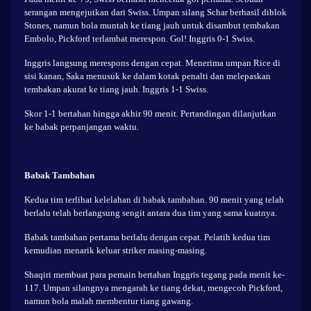
serangan mengejutkan dari Swiss. Umpan silang Schar berhasil diblok
Stones, namun bola muntah ke tiang jauh untuk disambut tembakan
Embolo, Pickford terlambat merespon. Gol! Inggris 0-1 Swiss.
Inggris langsung merespons dengan cepat. Menerima umpan Rice di
sisi kanan, Saka menusuk ke dalam kotak penalti dan melepaskan
tembakan akurat ke tiang jauh. Inggris 1-1 Swiss.
Skor 1-1 bertahan hingga akhir 90 menit. Pertandingan dilanjutkan
ke babak perpanjangan waktu.
Babak Tambahan
Kedua tim terlihat kelelahan di babak tambahan. 90 menit yang telah
berlalu telah berlangsung sengit antara dua tim yang sama kuatnya.
Babak tambahan pertama berlalu dengan cepat. Pelatih kedua tim
kemudian menarik keluar striker masing-masing.
Shaqiri membuat para pemain bertahan Inggris tegang pada menit ke-
117. Umpan silangnya mengarah ke tiang dekat, mengecoh Pickford,
namun bola malah membentur tiang gawang.