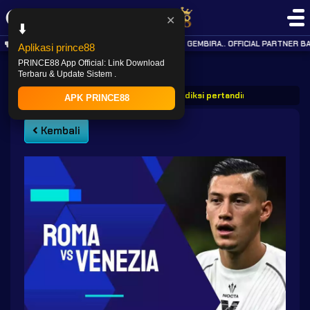
✕
⬇️
KABAR GEMBIRA.. OFFICIAL PARTNER BA
Aplikasi prince88
PRINCE88 App Official: Link Download
Terbaru & Update Sistem .
PRINCE88
Post
Prince88 prediksi pertandingan as roma v
APK PRINCE88
Kembali