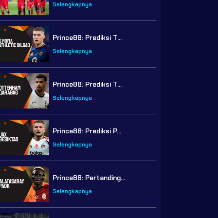
Selengkapnya
Prince88: Prediksi T...
Selengkapnya
Prince88: Prediksi T...
Selengkapnya
Prince88: Prediksi P...
Selengkapnya
Prince88: Pertanding...
Selengkapnya