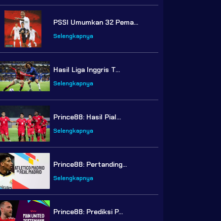
PSSI Umumkan 32 Pema...
Selengkapnya
Hasil Liga Inggris T...
Selengkapnya
Prince88: Hasil Pial...
Selengkapnya
Prince88: Pertanding...
Selengkapnya
Prince88: Prediksi P...