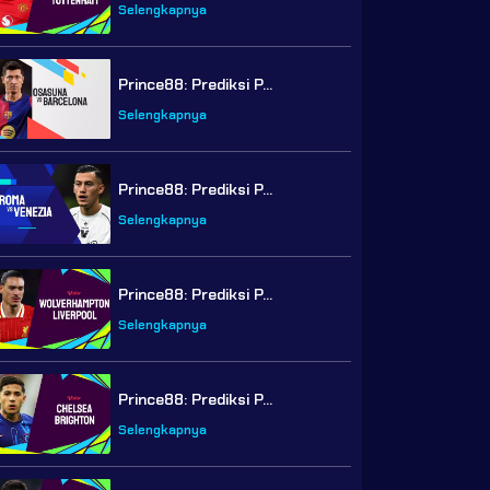
Selengkapnya
Prince88: Prediksi P...
Selengkapnya
Prince88: Prediksi P...
Selengkapnya
Prince88: Prediksi P...
Selengkapnya
Prince88: Prediksi P...
Selengkapnya