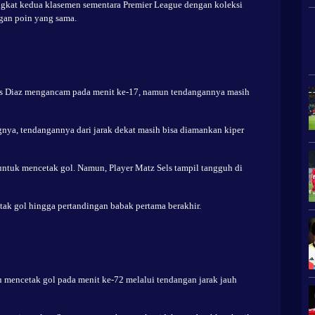
ingkat kedua klasemen sementara Premier League dengan koleksi
ngan poin yang sama.
uis Diaz mengancam pada menit ke-17, namun tendangannya masih
gnya, tendangannya dari jarak dekat masih bisa diamankan kiper
 untuk mencetak gol. Namun, Player Matz Sels tampil tangguh di
tak gol hingga pertandingan babak pertama berakhir.
 mencetak gol pada menit ke-72 melalui tendangan jarak jauh