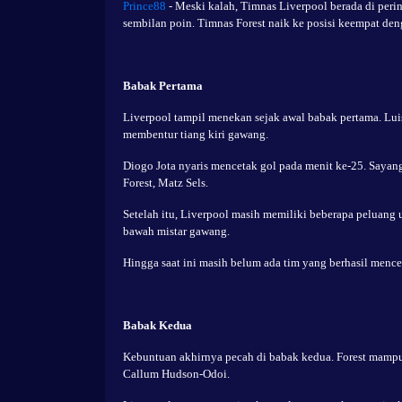
Prince88
- Meski kalah, Timnas Liverpool berada di per
sembilan poin. Timnas Forest naik ke posisi keempat de
Babak Pertama
Liverpool tampil menekan sejak awal babak pertama. L
membentur tiang kiri gawang.
Diogo Jota nyaris mencetak gol pada menit ke-25. Sayan
Forest, Matz Sels.
Setelah itu, Liverpool masih memiliki beberapa peluang
bawah mistar gawang.
Hingga saat ini masih belum ada tim yang berhasil mence
Babak Kedua
Kebuntuan akhirnya pecah di babak kedua. Forest mampu
Callum Hudson-Odoi.