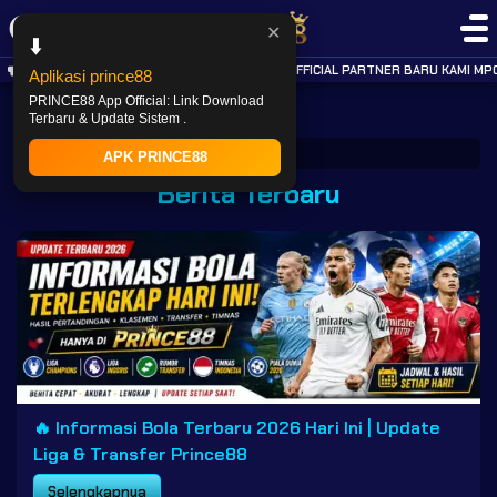
✕
⬇️
KABAR GEMBIRA.. OFFICIAL PARTNER BARU KAMI MPONIX. JIKA BER
Aplikasi prince88
PRINCE88 App Official: Link Download
Terbaru & Update Sistem .
PRINCE88
News
APK PRINCE88
Berita Terbaru
🔥 Informasi Bola Terbaru 2026 Hari Ini | Update
Liga & Transfer Prince88
Selengkapnya