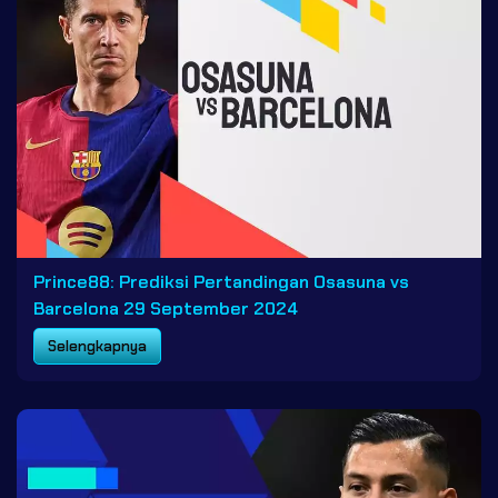
Prince88: Prediksi Pertandingan Osasuna vs
Barcelona 29 September 2024
Selengkapnya