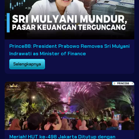
Prince88: President Prabowo Removes Sri Mulyani
Indrawati as Minister of Finance
Selengkapnya
Meriah! HUT ke-498 Jakarta Ditutup dengan