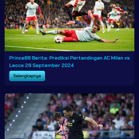
Prince88 Berita: Prediksi Pertandingan AC Milan vs
Lecce 28 September 2024
Selengkapnya