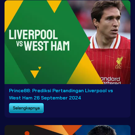
Prince88: Prediksi Pertandingan Liverpool vs
West Ham 26 September 2024
Selengkapnya