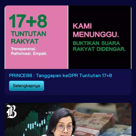
PRINCE88 : Tanggapan keDPR Tuntutan 17+8
Selengkapnya