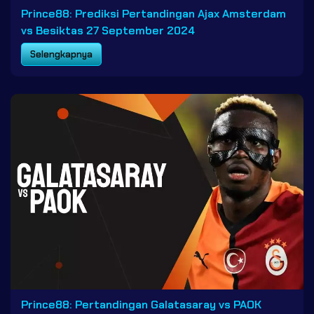
Prince88: Prediksi Pertandingan Ajax Amsterdam
vs Besiktas 27 September 2024
Selengkapnya
Prince88: Pertandingan Galatasaray vs PAOK