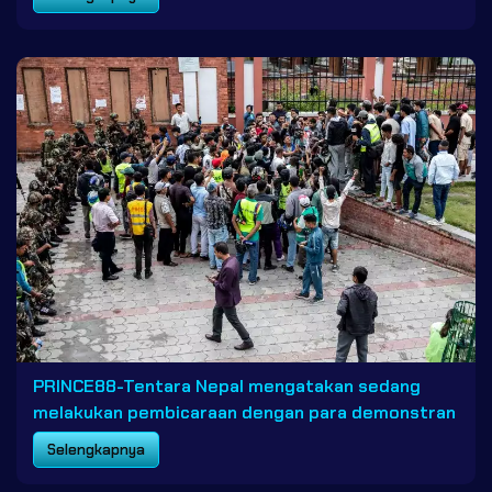
PRINCE88-Tentara Nepal mengatakan sedang
melakukan pembicaraan dengan para demonstran
Selengkapnya