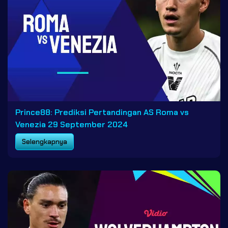
Prince88: Prediksi Pertandingan AS Roma vs
Venezia 29 September 2024
Selengkapnya