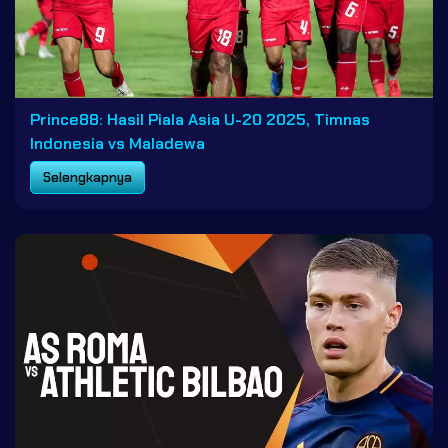
Prince88: Hasil Piala Asia U-20 2025, Timnas
Indonesia vs Maladewa
Selengkapnya