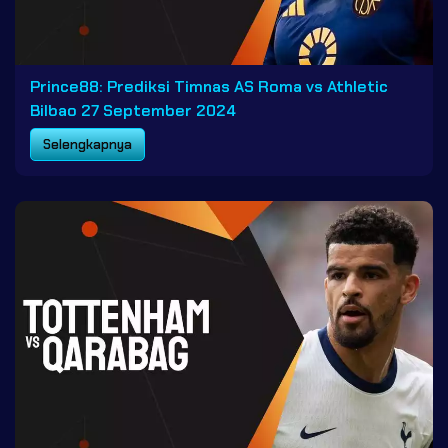
Prince88: Prediksi Timnas AS Roma vs Athletic
Bilbao 27 September 2024
Selengkapnya