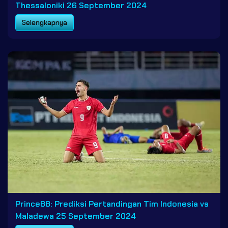
Thessaloniki 26 September 2024
Selengkapnya
Prince88: Prediksi Pertandingan Tim Indonesia vs
Maladewa 25 September 2024