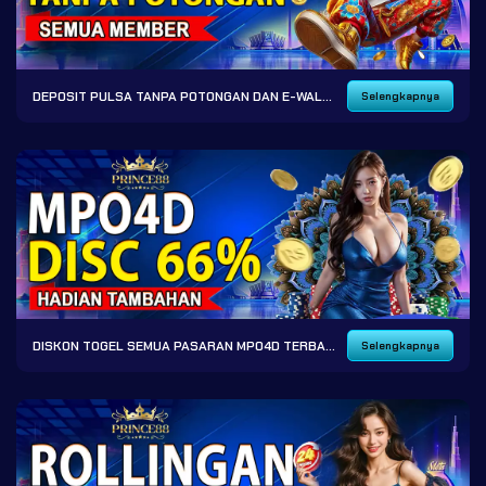
DEPOSIT PULSA TANPA POTONGAN DAN E-WALLET TERBAIK
Selengkapnya
DISKON TOGEL SEMUA PASARAN MPO4D TERBAIK
Selengkapnya