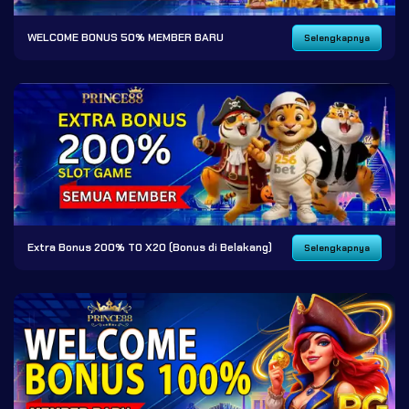
WELCOME BONUS 50% MEMBER BARU
Selengkapnya
Extra Bonus 200% TO X20 (Bonus di Belakang)
Selengkapnya