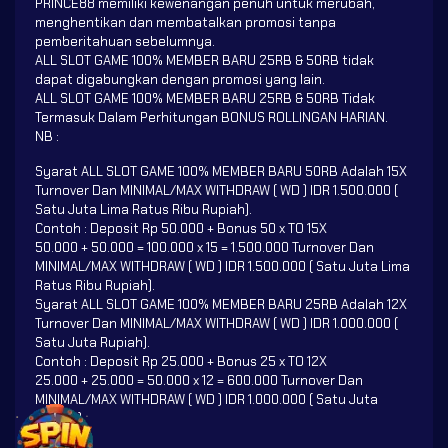
PRINCE88 memiliki kewenangan penuh untuk merubah,
menghentikan dan membatalkan promosi tanpa
pemberitahuan sebelumnya.
ALL SLOT GAME 100% MEMBER BARU 25RB & 50RB tidak
dapat digabungkan dengan promosi yang lain.
ALL SLOT GAME 100% MEMBER BARU 25RB & 50RB Tidak
Termasuk Dalam Perhitungan BONUS ROLLINGAN HARIAN.
NB :
Syarat ALL SLOT GAME 100% MEMBER BARU 50RB Adalah 15X
Turnover Dan MINIMAL/MAX WITHDRAW ( WD ) IDR 1.500.000 (
Satu Juta Lima Ratus Ribu Rupiah).
Contoh : Deposit Rp 50.000 + Bonus 50 x TO 15X
50.000 + 50.000 = 100.000 x 15 = 1.500.000 Turnover Dan
MINIMAL/MAX WITHDRAW ( WD ) IDR 1.500.000 ( Satu Juta Lima
Ratus Ribu Rupiah).
Syarat ALL SLOT GAME 100% MEMBER BARU 25RB Adalah 12X
Turnover Dan MINIMAL/MAX WITHDRAW ( WD ) IDR 1.000.000 (
Satu Juta Rupiah).
Contoh : Deposit Rp 25.000 + Bonus 25 x TO 12X
25.000 + 25.000 = 50.000 x 12 = 600.000 Turnover Dan
MINIMAL/MAX WITHDRAW ( WD ) IDR 1.000.000 ( Satu Juta
Rupiah).