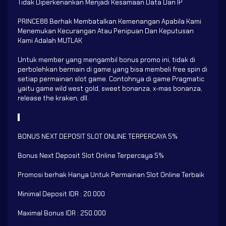
Tidak Diperkenankan Menjadi Kesamaan Data Dan IP
PRINCE88 Berhak Membatalkan Kemenangan Apabila Kami
Menemukan Kecurangan Atau Penipuan Dan Keputusan
Kami Adalah MUTLAK
Untuk member yang mengambil bonus promo ini, tidak di
perbolehkan bermain di game yang bisa membeli free spin di
setiap permainan slot game. Contohnya di game Pragmatic
yaitu game wild west gold, sweet bonanza, x-mas bonanza,
release the kraken, dll.
BONUS NEXT DEPOSIT SLOT ONLINE TERPERCAYA 5%
Bonus Next Deposit Slot Online Terpercaya 5%
Promosi berhak Hanya Untuk Permainan Slot Online Terbaik
Minimal Deposit IDR : 20.000
Maximal Bonus IDR : 250.000