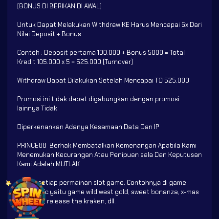
(BONUS DI BERIKAN DI AWAL)
Untuk Dapat Melakukan Withdraw KE Harus Mencapai 5x Dari
Nilai Deposit + Bonus
Contoh : Deposit pertama 100.000 + Bonus 5000 = Total
Kredit 105.000 x 5 = 525.000 (Turnover)
Withdraw Dapat Dilakukan Setelah Mencapai TO 525.000
Promosi ini tidak dapat digabungkan dengan promosi
lainnya Tidak
Diperkenankan Adanya Kesamaan Data Dan IP
PRINCE88 Berhak Membatalkan Kemenangan Apabila Kami
Menemukan Kecurangan Atau Penipuan sala Dan Keputusan
Kami Adalah MUTLAK
spin di setiap permainan slot game. Contohnya di game
Pragmatic yaitu game wild west gold, sweet bonanza, x-mas
bonanza, release the kraken, dll.