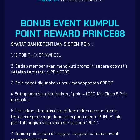
BONUS EVENT KUMPUL
POINT REWARD PRINCE88
SYARAT DAN KETENTUAN SISTEM POIN :
1. 10 POINT = 1X SPINWHEEL
2. Setiap member akan mengikuti promo ini secara otomatis
setelah terdaftar di PRINCE88
3. Poin dapat digunakan untuk mendapatkan CREDIT
4. Setiap poin bisa ditukarkan , 1 poin = 1.000. Min Claim 5 Poin
ya bosku
5. Poin akan otomatis dikreditkan dalam account anda.
Untuk mengeceknya dapat pilih pada menu “BONUS” lalu
pilih tab bagian atas anda bertuliskan “POIN”.
7. Semua point akan di anggap hangus jIka bonus event
spinwheel berakhir