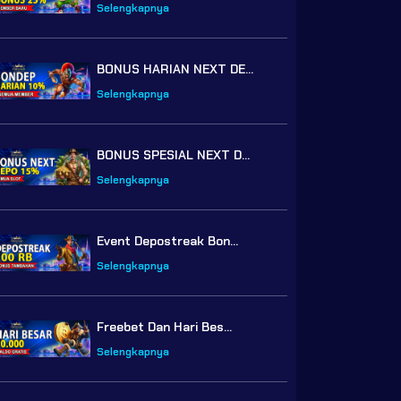
Selengkapnya
BONUS HARIAN NEXT DE...
Selengkapnya
BONUS SPESIAL NEXT D...
Selengkapnya
Event Depostreak Bon...
Selengkapnya
Freebet Dan Hari Bes...
Selengkapnya