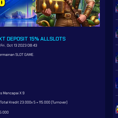
XT DEPOSIT 15% ALLSLOTS
:
Fri , Oct 13 2023 08:43
ermainan SLOT GAME.
s Mencapai X 9
otal Kredit 23.000x 5 = 115.000 (Turnover)
15.000