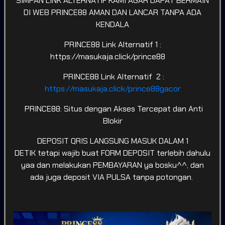
SIMPAN LINK ALTERNATIF KAMI AGAR DAPAT BERMAIN
DI WEB PRINCE88 AMAN DAN LANCAR TANPA ADA
KENDALA
PRINCE88 Link Alternatif 1 :
SPORTSBOOK
LOTTERY
POKER
ARCADE
https://masukaja.click/prince88
Game Terpopuler
PRINCE88 Link Alternatif 2 :
Tampilkan Lainnya
https://masukaja.click/prince88gacor
PRINCE88: Situs dengan Akses Tercepat dan Anti
Blokir
DEPOSIT QRIS LANGSUNG MASUK DALAM 1
Fortune of Olympus
Kirin Mahjong Ultra
Mahjong Ways 2
DETIK tetapi wajib buat FORM DEPOSIT terlebih dahulu
yaa dan melakukan PEMBAYARAN ya bosku^^, dan
ada juga deposit VIA PULSA tanpa potongan.
Mahjong Princess
Mahjong MaxWin
Cleopatra Megaways