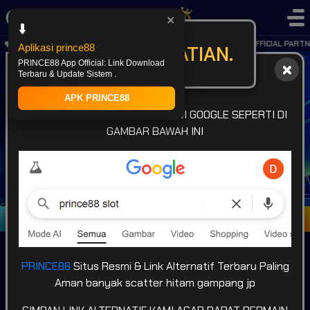
✕
⬇️
KABAR GEMBIRA.. OFFICIAL PARTN
PERHATIAN.
Aplikasi prince88
PRINCE88 App Official: Link Download
Terbaru & Update Sistem .
APK PRINCE88
INFO LINK: CARI LINK
PRINCE88
DI GOOGLE SEPERTI DI
GAMBAR BAWAH INI
Masuk
Daftar
PRINCE88
Situs Resmi & Link Alternatif Terbaru Paling
Aman banyak scatter hitam gampang jp
POPULAR
SLOT
LIVE GAME
CASINO