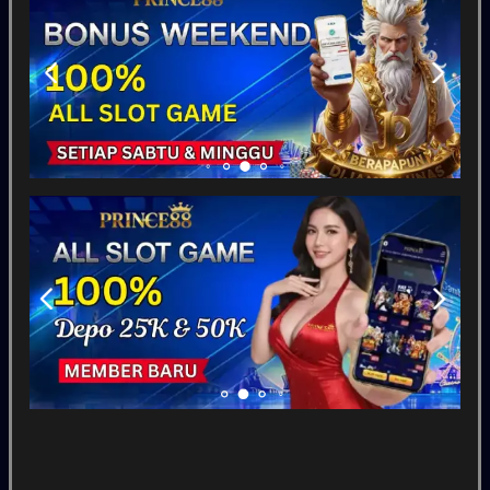
XELAYA GOLD
Mahjong Mania X
Pirate King Riches
Slot
Tampilkan Lainnya
Pragmatic Play
PP POP
PG Soft